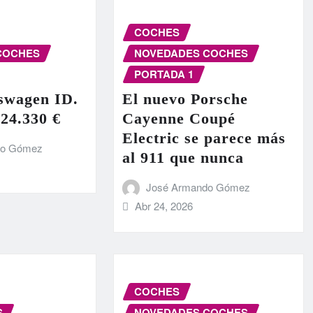
COCHES
COCHES
NOVEDADES COCHES
PORTADA 1
swagen ID.
El nuevo Porsche
 24.330 €
Cayenne Coupé
Electric se parece más
do Gómez
al 911 que nunca
José Armando Gómez
Abr 24, 2026
COCHES
S
NOVEDADES COCHES