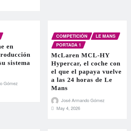
COMPETICIÓN
LE MANS
PORTADA 1
e en
producción
McLaren MCL-HY
 su sistema
Hypercar, el coche con
el que el papaya vuelve
a las 24 horas de Le
do Gómez
Mans
José Armando Gómez
May 4, 2026