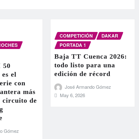
COMPETICIÓN
DAKAR
COCHES
PORTADA 1
Baja TT Cuenca 2026:
todo listo para una
I 50
edición de récord
 es el
erie con
José Armando Gómez
lantera más
May 6, 2026
 circuito de
g
e
do Gómez