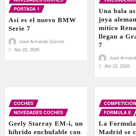
PORTADA 1
Una bala as
joya aleman
Así es el nuevo BMW
mítico Rena
Serie 7
llegan a G
José Armando Gómez
7
Abr 22, 2026
José Arman
Abr 22, 2026
COCHES
COMPETICIÓ
NOVEDADES COCHES
FORMULA E
Geely Starray EM-i, un
La Formula
híbrido enchufable con
Madrid se c