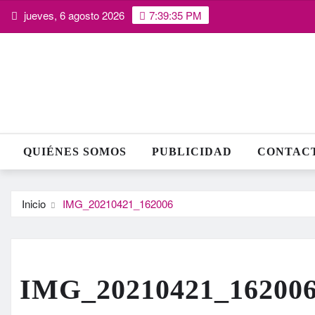
Saltar
jueves, 6 agosto 2026
7:39:36 PM
al
contenido
QUIÉNES SOMOS
PUBLICIDAD
CONTAC
Inicio
IMG_20210421_162006
IMG_20210421_16200