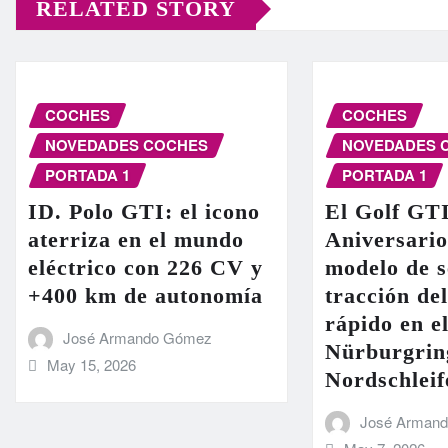
RELATED STORY
COCHES
COCHES
NOVEDADES COCHES
NOVEDADES 
PORTADA 1
PORTADA 1
ID. Polo GTI: el icono
El Golf GT
aterriza en el mundo
Aniversario
eléctrico con 226 CV y
modelo de s
+400 km de autonomía
tracción de
rápido en el
José Armando Gómez
Nürburgrin
May 15, 2026
Nordschleif
José Arman