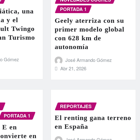
PORTADA 1
iática, una
a y el
Geely aterriza con su
ult Twingo
primer modelo global
ran Turismo
con 628 km de
autonomía
do Gómez
José Armando Gómez
Abr 21, 2026
N
REPORTAJES
PORTADA 1
El renting gana terreno
en España
 E en
onvierte en
José Armando Gómez