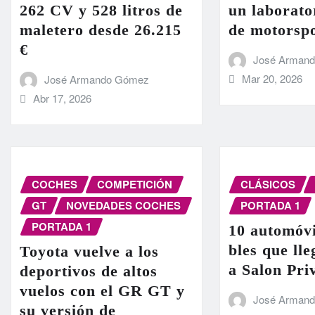
262 CV y 528 litros de
un laborato
maletero desde 26.215
de motorsp
€
José Arman
Mar 20, 2026
José Armando Gómez
Abr 17, 2026
COCHES
COMPETICIÓN
CLÁSICOS
GT
NOVEDADES COCHES
PORTADA 1
PORTADA 1
10 automóvi
bles que ll
Toyota vuelve a los
a Salon Pri
deportivos de altos
vuelos con el GR GT y
José Arman
su versión de