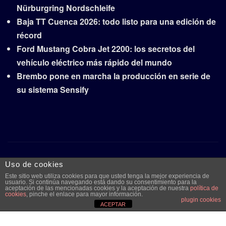
Nürburgring Nordschleife
Baja TT Cuenca 2026: todo listo para una edición de
récord
Ford Mustang Cobra Jet 2200: los secretos del
vehículo eléctrico más rápido del mundo
Brembo pone en marcha la producción en serie de
su sistema Sensify
Copyright © 2026 | Funciona con
WordPress
|
Frankfurt
Uso de cookies
News
por ThemeArile
Este sitio web utiliza cookies para que usted tenga la mejor experiencia de
usuario. Si continúa navegando está dando su consentimiento para la
aceptación de las mencionadas cookies y la aceptación de nuestra
política de
cookies
, pinche el enlace para mayor información.
plugin cookies
Quiénes
Aviso legal y
Publicidad
Contacto
ACEPTAR
somos
protección de