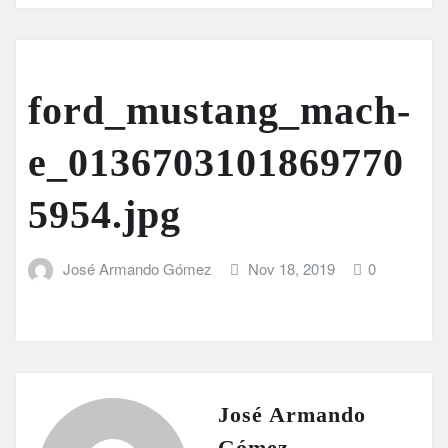
ford_mustang_mach-
e_0136703101869770
5954.jpg
José Armando Gómez
Nov 18, 2019
0
José Armando
Gómez