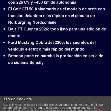
con 226 CV y +400 km de autonomía
El Golf GTI 50 Aniversario es el modelo de serie con
tracción delantera más rápido en el circuito de
Nürburgring Nordschleife
Baja TT Cuenca 2026: todo listo para una edición de
récord
Ford Mustang Cobra Jet 2200: los secretos del
vehículo eléctrico más rápido del mundo
Brembo pone en marcha la producción en serie de
su sistema Sensify
Copyright © 2026 | Funciona con
WordPress
|
Frankfurt
Uso de cookies
News
por ThemeArile
Este sitio web utiliza cookies para que usted tenga la mejor experiencia de
usuario. Si continúa navegando está dando su consentimiento para la
aceptación de las mencionadas cookies y la aceptación de nuestra
política de