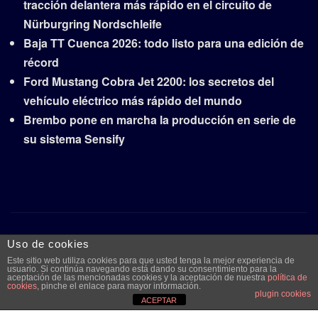
tracción delantera más rápido en el circuito de
Nürburgring Nordschleife
Baja TT Cuenca 2026: todo listo para una edición de
récord
Ford Mustang Cobra Jet 2200: los secretos del
vehículo eléctrico más rápido del mundo
Brembo pone en marcha la producción en serie de
su sistema Sensify
Copyright © 2026 | Funciona con
WordPress
|
Frankfurt
Uso de cookies
News
por ThemeArile
Este sitio web utiliza cookies para que usted tenga la mejor experiencia de
usuario. Si continúa navegando está dando su consentimiento para la
aceptación de las mencionadas cookies y la aceptación de nuestra
política de
cookies
, pinche el enlace para mayor información.
plugin cookies
Quiénes
Aviso legal y
Publicidad
Contacto
ACEPTAR
somos
protección de