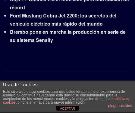
récord
Ford Mustang Cobra Jet 2200: los secretos del
vehículo eléctrico más rápido del mundo
Brembo pone en marcha la producción en serie de
su sistema Sensify
Copyright © 2026 | Funciona con
WordPress
|
Frankfurt
Uso de cookies
News
por ThemeArile
Este sitio web utiliza cookies para que usted tenga la mejor experiencia de
usuario. Si continúa navegando está dando su consentimiento para la
aceptación de las mencionadas cookies y la aceptación de nuestra
política de
cookies
, pinche el enlace para mayor información.
Quiénes
Aviso legal y
Publicidad
Contacto
plugin cookies
ACEPTAR
somos
protección de
datos