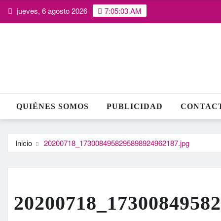
Saltar
jueves, 6 agosto 2026
7:05:04 AM
al
contenido
QUIÉNES SOMOS
PUBLICIDAD
CONTAC
Inicio
20200718_1730084958295898924962187.jpg
20200718_17300849582