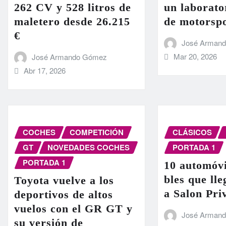
262 CV y 528 litros de
un laborato
maletero desde 26.215
de motorsp
€
José Arman
Mar 20, 2026
José Armando Gómez
Abr 17, 2026
COCHES
COMPETICIÓN
CLÁSICOS
GT
NOVEDADES COCHES
PORTADA 1
PORTADA 1
10 automóvi
bles que ll
Toyota vuelve a los
a Salon Pri
deportivos de altos
vuelos con el GR GT y
José Arman
su versión de