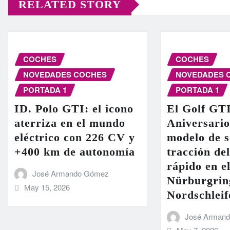
RELATED STORY
COCHES
COCHES
NOVEDADES COCHES
NOVEDADES 
PORTADA 1
PORTADA 1
ID. Polo GTI: el icono
El Golf GT
aterriza en el mundo
Aniversario
eléctrico con 226 CV y
modelo de s
+400 km de autonomía
tracción de
rápido en el
José Armando Gómez
Nürburgrin
May 15, 2026
Nordschleif
José Arman