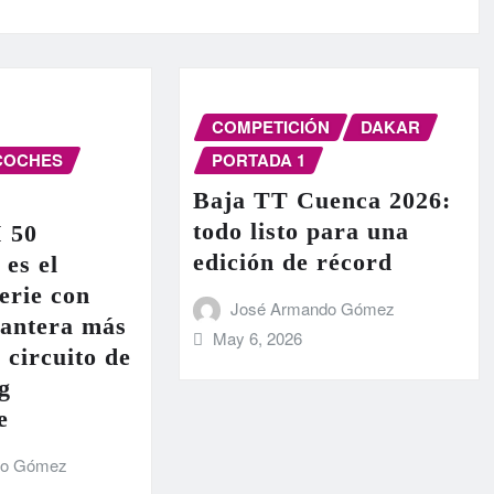
COMPETICIÓN
DAKAR
COCHES
PORTADA 1
Baja TT Cuenca 2026:
todo listo para una
I 50
edición de récord
 es el
erie con
José Armando Gómez
lantera más
May 6, 2026
 circuito de
g
e
do Gómez