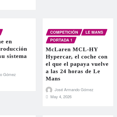
COMPETICIÓN
LE MANS
PORTADA 1
e en
producción
McLaren MCL-HY
 su sistema
Hypercar, el coche con
el que el papaya vuelve
a las 24 horas de Le
do Gómez
Mans
José Armando Gómez
May 4, 2026