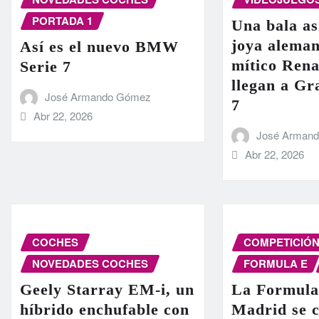
PORTADA 1
Una bala as
joya aleman
Así es el nuevo BMW
mítico Rena
Serie 7
llegan a G
José Armando Gómez
7
Abr 22, 2026
José Arman
Abr 22, 2026
COCHES
COMPETICIÓ
NOVEDADES COCHES
FORMULA E
Geely Starray EM-i, un
La Formula
híbrido enchufable con
Madrid se c