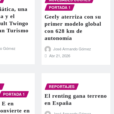
PORTADA 1
iática, una
a y el
Geely aterriza con su
ult Twingo
primer modelo global
ran Turismo
con 628 km de
autonomía
do Gómez
José Armando Gómez
Abr 21, 2026
N
REPORTAJES
PORTADA 1
El renting gana terreno
en España
 E en
onvierte en
José Armando Gómez