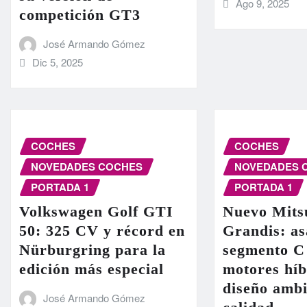
Ago 9, 2025
competición GT3
José Armando Gómez
Dic 5, 2025
COCHES
COCHES
NOVEDADES COCHES
NOVEDADES 
PORTADA 1
PORTADA 1
Volkswagen Golf GTI
Nuevo Mits
50: 325 CV y récord en
Grandis: as
Nürburgring para la
segmento C
edición más especial
motores híb
diseño ambi
José Armando Gómez