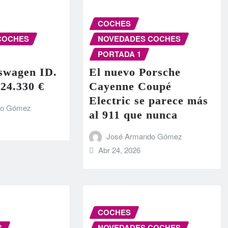
COCHES
COCHES
NOVEDADES COCHES
PORTADA 1
swagen ID.
El nuevo Porsche
 24.330 €
Cayenne Coupé
Electric se parece más
do Gómez
al 911 que nunca
José Armando Gómez
Abr 24, 2026
COCHES
S
NOVEDADES COCHES