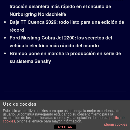
tracción delantera más rápido en el circuito de
Nürburgring Nordschleife
Baja TT Cuenca 2026: todo listo para una edición de
récord
Ford Mustang Cobra Jet 2200: los secretos del
vehículo eléctrico más rápido del mundo
Brembo pone en marcha la producción en serie de
su sistema Sensify
Copyright © 2026 | Funciona con
WordPress
|
Frankfurt
Uso de cookies
News
por ThemeArile
Este sitio web utiliza cookies para que usted tenga la mejor experiencia de
usuario. Si continúa navegando está dando su consentimiento para la
aceptación de las mencionadas cookies y la aceptación de nuestra
política de
cookies
, pinche el enlace para mayor información.
plugin cookies
Quiénes
Aviso legal y
Publicidad
Contacto
ACEPTAR