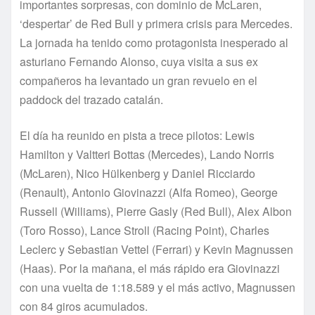
importantes sorpresas, con dominio de McLaren,
‘despertar’ de Red Bull y primera crisis para Mercedes.
La jornada ha tenido como protagonista inesperado al
asturiano Fernando Alonso, cuya visita a sus ex
compañeros ha levantado un gran revuelo en el
paddock del trazado catalán.
El día ha reunido en pista a trece pilotos: Lewis
Hamilton y Valtteri Bottas (Mercedes), Lando Norris
(McLaren), Nico Hülkenberg y Daniel Ricciardo
(Renault), Antonio Giovinazzi (Alfa Romeo), George
Russell (Williams), Pierre Gasly (Red Bull), Alex Albon
(Toro Rosso), Lance Stroll (Racing Point), Charles
Leclerc y Sebastian Vettel (Ferrari) y Kevin Magnussen
(Haas). Por la mañana, el más rápido era Giovinazzi
con una vuelta de 1:18.589 y el más activo, Magnussen
con 84 giros acumulados.