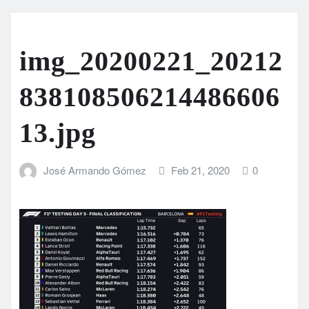
img_20200221_20212
838108506214486606
13.jpg
José Armando Gómez
Feb 21, 2020
0