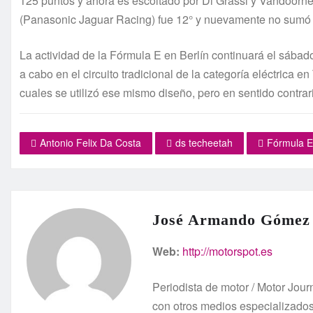
125 puntos y ahora es escoltado por Di Grassi y Vandoorn
(Panasonic Jaguar Racing) fue 12° y nuevamente no sumó p
La actividad de la Fórmula E en Berlín continuará el sábado
a cabo en el circuito tradicional de la categoría eléctrica e
cuales se utilizó ese mismo diseño, pero en sentido contrar
Antonio Felix Da Costa
ds techeetah
Fórmula E
José Armando Gómez
Web:
http://motorspot.es
Periodista de motor / Motor Jo
con otros medios especializado