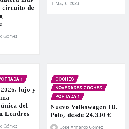
May 6, 2026
 circuito de
g
e
do Gómez
PORTADA 1
COCHES
NOVEDADES COCHES
 2026, lujo y
PORTADA 1
 una
 única del
Nuevo Volkswagen ID.
en Londres
Polo, desde 24.330 €
do Gómez
José Armando Gómez