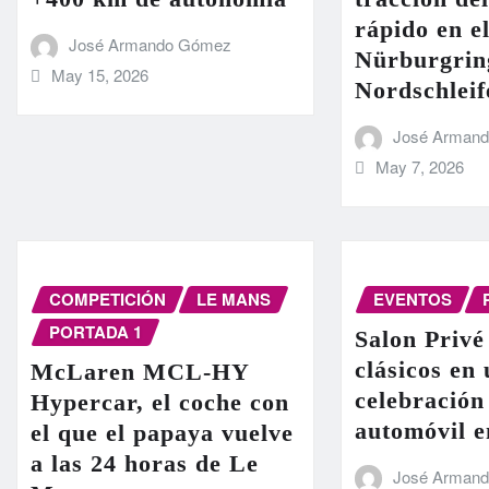
rápido en el
José Armando Gómez
Nürburgrin
May 15, 2026
Nordschleif
José Arman
May 7, 2026
COMPETICIÓN
LE MANS
EVENTOS
PORTADA 1
Salon Privé
clásicos en
McLaren MCL-HY
celebración
Hypercar, el coche con
automóvil 
el que el papaya vuelve
a las 24 horas de Le
José Arman