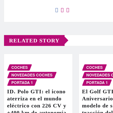
RELATED STORY
COCHES
COCHES
NOVEDADES COCHES
NOVEDADES 
PORTADA 1
PORTADA 1
ID. Polo GTI: el icono
El Golf GT
aterriza en el mundo
Aniversario
eléctrico con 226 CV y
modelo de s
+400 km de autonomía
tracción de