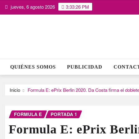
Saltar
jueves, 6 agosto 2026
3:33:26 PM
al
contenido
QUIÉNES SOMOS
PUBLICIDAD
CONTAC
Inicio
Formula E: ePrix Berlin 2020. Da Costa firma el doblet
FORMULA E
PORTADA 1
Formula E: ePrix Berli