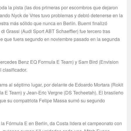
toda la pista (las dos primeras por escombros que dejaron
uando Nyck de Vries tuvo problemas y debió detenerse en la
estra más sólido que nunca en Berlín. Buemi finalizó
i Grassi (Audi Sport ABT Schaeffler) fue tercero tras
desde que fuera segundo en noviembre pasado en la segunda
 (Mercedes Benz EQ Formula E Team) y Sam Bird (Envision
 clasificador.
ms al séptimo lugar, por delante de Edoardo Mortara (Rokit
la E Team) y Jean-Eric Vergne (DS Techeetah). El brasileño
 que su compatriota Felipe Massa sumó su segundo
 la Fórmula E en Berlín, da Costa lidera el campeonato con