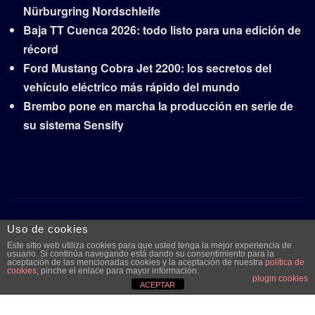
Nürburgring Nordschleife
Baja TT Cuenca 2026: todo listo para una edición de
récord
Ford Mustang Cobra Jet 2200: los secretos del
vehículo eléctrico más rápido del mundo
Brembo pone en marcha la producción en serie de
su sistema Sensify
Copyright © 2026 | Funciona con
WordPress
|
Frankfurt
Uso de cookies
News
por ThemeArile
Este sitio web utiliza cookies para que usted tenga la mejor experiencia de
usuario. Si continúa navegando está dando su consentimiento para la
aceptación de las mencionadas cookies y la aceptación de nuestra
política de
cookies
, pinche el enlace para mayor información.
plugin cookies
Quiénes
Aviso legal y
Publicidad
Contacto
ACEPTAR
somos
protección de