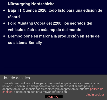
Nürburgring Nordschleife
Baja TT Cuenca 2026: todo listo para una edición de
récord
Ford Mustang Cobra Jet 2200: los secretos del
vehículo eléctrico más rápido del mundo
Brembo pone en marcha la producción en serie de
su sistema Sensify
Copyright © 2026 | Funciona con
WordPress
|
Frankfurt
Uso de cookies
News
por ThemeArile
Este sitio web utiliza cookies para que usted tenga la mejor experiencia de
usuario. Si continúa navegando está dando su consentimiento para la
aceptación de las mencionadas cookies y la aceptación de nuestra
política de
cookies
, pinche el enlace para mayor información.
plugin cookies
Quiénes
Aviso legal y
Publicidad
Contacto
ACEPTAR
somos
protección de