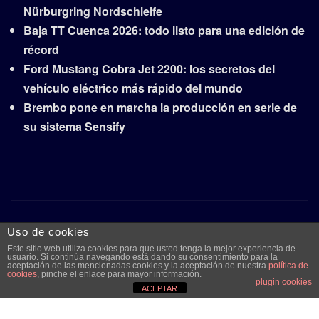
Nürburgring Nordschleife
Baja TT Cuenca 2026: todo listo para una edición de
récord
Ford Mustang Cobra Jet 2200: los secretos del
vehículo eléctrico más rápido del mundo
Brembo pone en marcha la producción en serie de
su sistema Sensify
Copyright © 2026 | Funciona con
WordPress
|
Frankfurt
Uso de cookies
News
por ThemeArile
Este sitio web utiliza cookies para que usted tenga la mejor experiencia de
usuario. Si continúa navegando está dando su consentimiento para la
aceptación de las mencionadas cookies y la aceptación de nuestra
política de
cookies
, pinche el enlace para mayor información.
plugin cookies
Quiénes
Aviso legal y
Publicidad
Contacto
ACEPTAR
somos
protección de