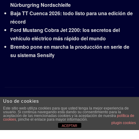
Nürburgring Nordschleife
Baja TT Cuenca 2026: todo listo para una edición de
récord
Ford Mustang Cobra Jet 2200: los secretos del
vehículo eléctrico más rápido del mundo
Brembo pone en marcha la producción en serie de
su sistema Sensify
Copyright © 2026 | Funciona con
WordPress
|
Frankfurt
Uso de cookies
News
por ThemeArile
Este sitio web utiliza cookies para que usted tenga la mejor experiencia de
usuario. Si continúa navegando está dando su consentimiento para la
aceptación de las mencionadas cookies y la aceptación de nuestra
política de
cookies
, pinche el enlace para mayor información.
plugin cookies
Quiénes
Aviso legal y
Publicidad
Contacto
ACEPTAR
somos
protección de