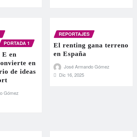
N
REPORTAJES
PORTADA 1
El renting gana terreno
en España
 E en
onvierte en
José Armando Gómez
rio de ideas
Dic 16, 2025
ort
do Gómez