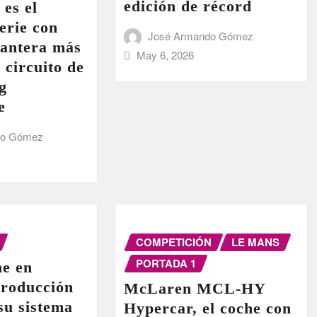
edición de récord
 es el
erie con
José Armando Gómez
lantera más
May 6, 2026
 circuito de
g
e
do Gómez
COMPETICIÓN
LE MANS
PORTADA 1
e en
producción
McLaren MCL-HY
 su sistema
Hypercar, el coche con