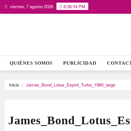
Saltar
viernes, 7 agosto 2026
8:36:35 PM
al
contenido
QUIÉNES SOMOS
PUBLICIDAD
CONTAC
Inicio
James_Bond_Lotus_Espirit_Turbo_1980_large
James_Bond_Lotus_Esp