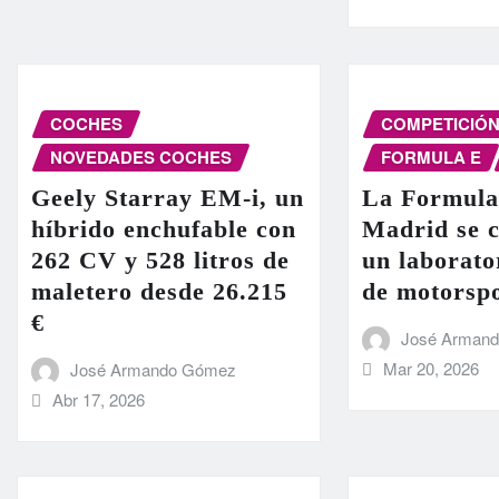
COCHES
COMPETICIÓ
NOVEDADES COCHES
FORMULA E
Geely Starray EM-i, un
La Formula
híbrido enchufable con
Madrid se c
262 CV y 528 litros de
un laborato
maletero desde 26.215
de motorsp
€
José Arman
Mar 20, 2026
José Armando Gómez
Abr 17, 2026