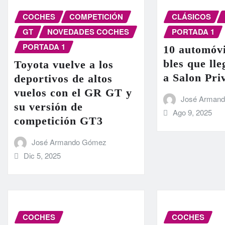
COCHES
COMPETICIÓN
CLÁSICOS
GT
NOVEDADES COCHES
PORTADA 1
PORTADA 1
10 automóvi
bles que ll
Toyota vuelve a los
a Salon Pri
deportivos de altos
vuelos con el GR GT y
José Arman
su versión de
Ago 9, 2025
competición GT3
José Armando Gómez
Dic 5, 2025
COCHES
COCHES