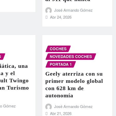
José Armando Gómez
Abr 24, 2026
COCHES
S
NOVEDADES COCHES
PORTADA 1
iática, una
a y el
Geely aterriza con su
ult Twingo
primer modelo global
ran Turismo
con 628 km de
autonomía
do Gómez
José Armando Gómez
Abr 21, 2026