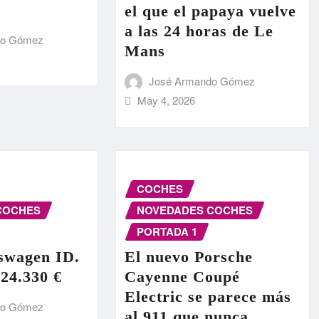
el que el papaya vuelve
a las 24 horas de Le
do Gómez
Mans
José Armando Gómez
May 4, 2026
COCHES
COCHES
NOVEDADES COCHES
PORTADA 1
swagen ID.
El nuevo Porsche
 24.330 €
Cayenne Coupé
Electric se parece más
do Gómez
al 911 que nunca