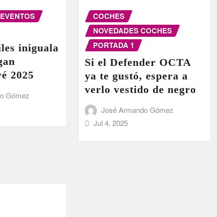
EVENTOS
COCHES
NOVEDADES COCHES
PORTADA 1
les iniguala
egan
Si el Defender OCTA
vé 2025
ya te gustó, espera a
verlo vestido de negro
do Gómez
José Armando Gómez
Jul 4, 2025