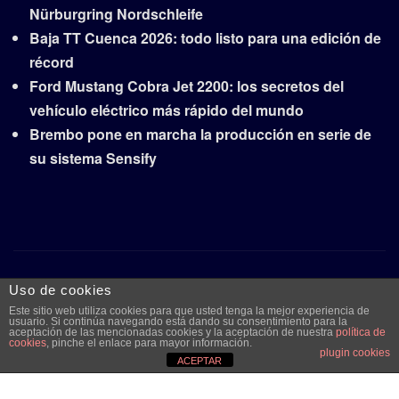
Nürburgring Nordschleife
Baja TT Cuenca 2026: todo listo para una edición de
récord
Ford Mustang Cobra Jet 2200: los secretos del
vehículo eléctrico más rápido del mundo
Brembo pone en marcha la producción en serie de
su sistema Sensify
Copyright © 2026 | Funciona con
WordPress
|
Frankfurt
Uso de cookies
News
por ThemeArile
Este sitio web utiliza cookies para que usted tenga la mejor experiencia de
usuario. Si continúa navegando está dando su consentimiento para la
aceptación de las mencionadas cookies y la aceptación de nuestra
política de
cookies
, pinche el enlace para mayor información.
plugin cookies
Quiénes
Aviso legal y
Publicidad
Contacto
ACEPTAR
somos
protección de