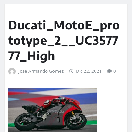
Ducati_MotoE_pro
totype_2__UC3577
77_High
José Armando Gómez
Dic 22, 2021
0