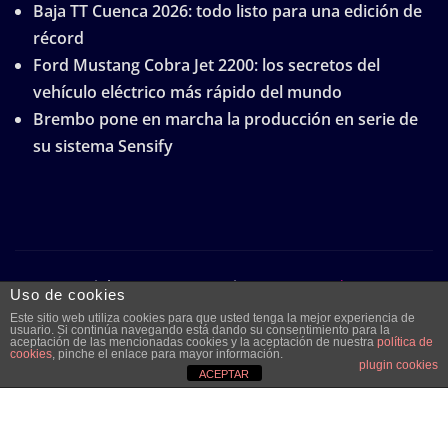
Baja TT Cuenca 2026: todo listo para una edición de
récord
Ford Mustang Cobra Jet 2200: los secretos del
vehículo eléctrico más rápido del mundo
Brembo pone en marcha la producción en serie de
su sistema Sensify
Copyright © 2026 | Funciona con
WordPress
|
Uso de cookies
Frankfurt News
por ThemeArile
Este sitio web utiliza cookies para que usted tenga la mejor experiencia de
usuario. Si continúa navegando está dando su consentimiento para la
aceptación de las mencionadas cookies y la aceptación de nuestra
política de
cookies
, pinche el enlace para mayor información.
plugin cookies
Quiénes
Aviso legal y
Publicidad
Contacto
ACEPTAR
somos
protección de
datos