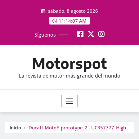
Saltar
sábado, 8 agosto 2026
al
contenido
11:14:08 AM
Síguenos
Motorspot
La revista de motor más grande del mundo
Inicio
Ducati_MotoE_prototype_2__UC357777_High