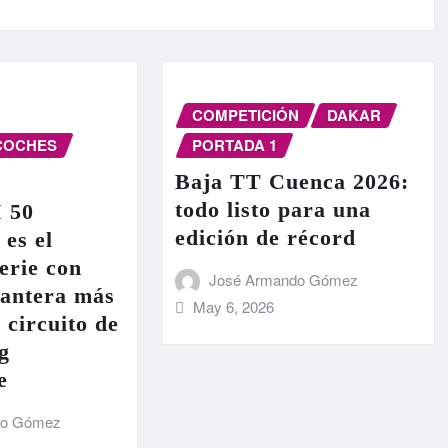
COMPETICIÓN
DAKAR
COCHES
PORTADA 1
Baja TT Cuenca 2026:
todo listo para una
I 50
edición de récord
 es el
erie con
José Armando Gómez
lantera más
May 6, 2026
 circuito de
g
e
do Gómez