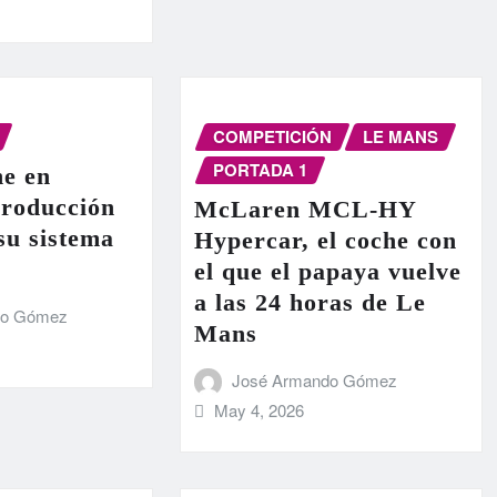
COMPETICIÓN
LE MANS
PORTADA 1
e en
producción
McLaren MCL-HY
 su sistema
Hypercar, el coche con
el que el papaya vuelve
a las 24 horas de Le
do Gómez
Mans
José Armando Gómez
May 4, 2026