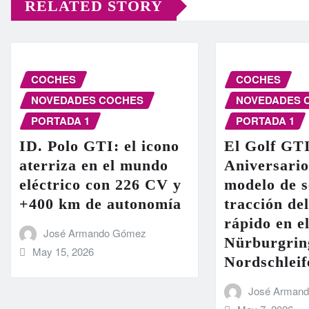
RELATED STORY
COCHES
COCHES
NOVEDADES COCHES
NOVEDADES 
PORTADA 1
PORTADA 1
ID. Polo GTI: el icono
El Golf GT
aterriza en el mundo
Aniversario
eléctrico con 226 CV y
modelo de s
+400 km de autonomía
tracción de
rápido en el
José Armando Gómez
Nürburgrin
May 15, 2026
Nordschleif
José Arman