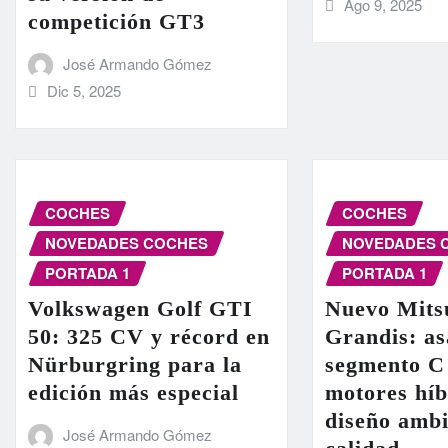
Ago 9, 2025
competición GT3
José Armando Gómez
Dic 5, 2025
COCHES
COCHES
NOVEDADES COCHES
NOVEDADES 
PORTADA 1
PORTADA 1
Volkswagen Golf GTI
Nuevo Mits
50: 325 CV y récord en
Grandis: as
Nürburgring para la
segmento C
edición más especial
motores híb
diseño ambi
José Armando Gómez