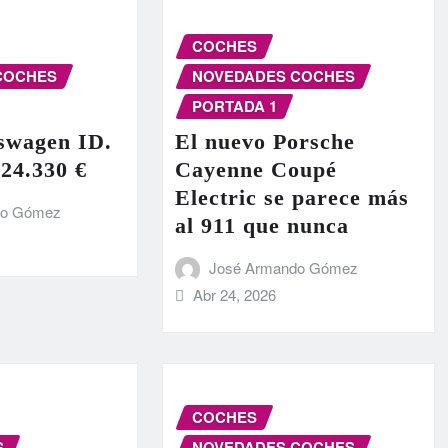
COCHES
COCHES
NOVEDADES COCHES
PORTADA 1
swagen ID.
El nuevo Porsche
 24.330 €
Cayenne Coupé
Electric se parece más
do Gómez
al 911 que nunca
José Armando Gómez
Abr 24, 2026
COCHES
S
NOVEDADES COCHES