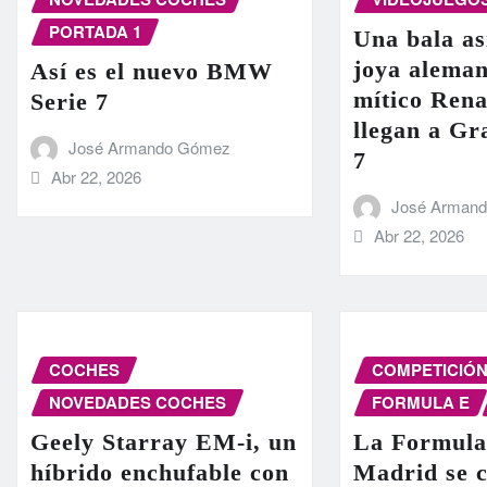
PORTADA 1
Una bala as
joya aleman
Así es el nuevo BMW
mítico Rena
Serie 7
llegan a G
José Armando Gómez
7
Abr 22, 2026
José Arman
Abr 22, 2026
COCHES
COMPETICIÓ
NOVEDADES COCHES
FORMULA E
Geely Starray EM-i, un
La Formula
híbrido enchufable con
Madrid se c