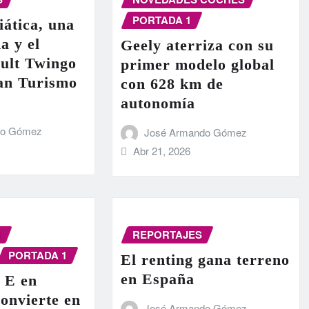
PORTADA 1
iática, una
a y el
Geely aterriza con su
ult Twingo
primer modelo global
ran Turismo
con 628 km de
autonomía
do Gómez
José Armando Gómez
Abr 21, 2026
N
REPORTAJES
PORTADA 1
El renting gana terreno
en España
 E en
onvierte en
José Armando Gómez