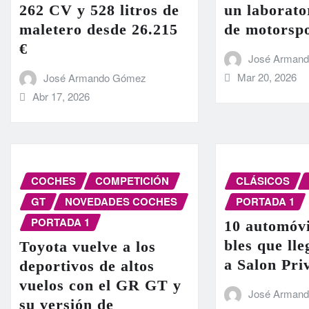
262 CV y 528 litros de
un laborato
maletero desde 26.215
de motorsp
€
José Arman
Mar 20, 2026
José Armando Gómez
Abr 17, 2026
COCHES
COMPETICIÓN
CLÁSICOS
GT
NOVEDADES COCHES
PORTADA 1
PORTADA 1
10 automóvi
bles que ll
Toyota vuelve a los
a Salon Pri
deportivos de altos
vuelos con el GR GT y
José Arman
su versión de