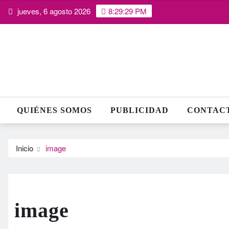
Saltar
jueves, 6 agosto 2026
8:29:30 PM
al
contenido
QUIÉNES SOMOS
PUBLICIDAD
CONTAC
Inicio
image
image