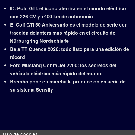
ID. Polo GTI: el icono aterriza en el mundo eléctrico
con 226 CV y +400 km de autonomía
El Golf GTI 50 Aniversario es el modelo de serie con
tracción delantera más rápido en el circuito de
Nürburgring Nordschleife
Baja TT Cuenca 2026: todo listo para una edición de
récord
Ford Mustang Cobra Jet 2200: los secretos del
vehículo eléctrico más rápido del mundo
Brembo pone en marcha la producción en serie de
su sistema Sensify
Copyright © 2026 | Funciona con
WordPress
|
Frankfurt
Uso de cookies