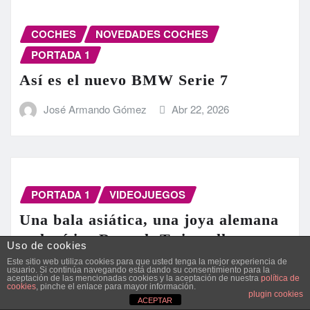
COCHES
NOVEDADES COCHES
PORTADA 1
Así es el nuevo BMW Serie 7
José Armando Gómez
Abr 22, 2026
PORTADA 1
VIDEOJUEGOS
Una bala asiática, una joya alemana
y el mítico Renault Twingo llegan a
Uso de cookies
Gran Turismo 7
Este sitio web utiliza cookies para que usted tenga la mejor experiencia de
usuario. Si continúa navegando está dando su consentimiento para la
aceptación de las mencionadas cookies y la aceptación de nuestra
política de
José Armando Gómez
Abr 22, 2026
cookies
, pinche el enlace para mayor información.
plugin cookies
ACEPTAR