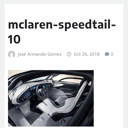
mclaren-speedtail-
10
José Armando Gómez
Oct 26, 2018
0