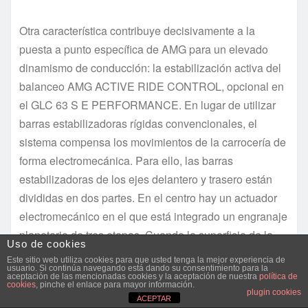
Otra característica contribuye decisivamente a la
puesta a punto específica de AMG para un elevado
dinamismo de conducción: la estabilización activa del
balanceo AMG ACTIVE RIDE CONTROL, opcional en
el GLC 63 S E PERFORMANCE. En lugar de utilizar
barras estabilizadoras rígidas convencionales, el
sistema compensa los movimientos de la carrocería de
forma electromecánica. Para ello, las barras
estabilizadoras de los ejes delantero y trasero están
divididas en dos partes. En el centro hay un actuador
electromecánico en el que está integrado un engranaje
planetario de tres etapas. Cuando la superficie de la
Uso de cookies
carretera es irregular o el estilo de conducción es
Este sitio web utiliza cookies para que usted tenga la mejor experiencia de
usuario. Si continúa navegando está dando su consentimiento para la
moderado, el actuador separa activamente las mitades
aceptación de las mencionadas cookies y la aceptación de nuestra
política de
cookies
, pinche el enlace para mayor información.
del estabilizador, lo que aumenta el confort de
plugin cookies
ACEPTAR