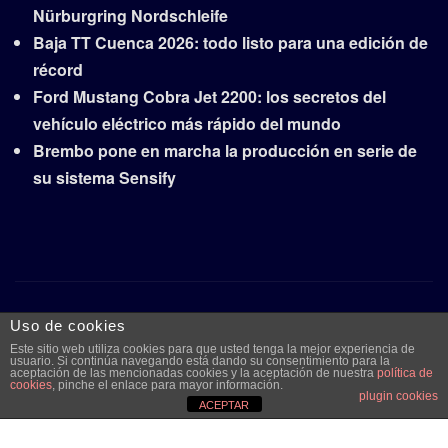
Nürburgring Nordschleife
Baja TT Cuenca 2026: todo listo para una edición de
récord
Ford Mustang Cobra Jet 2200: los secretos del
vehículo eléctrico más rápido del mundo
Brembo pone en marcha la producción en serie de
su sistema Sensify
Copyright © 2026 | Funciona con
WordPress
|
Frankfurt
Uso de cookies
News
por ThemeArile
Este sitio web utiliza cookies para que usted tenga la mejor experiencia de
usuario. Si continúa navegando está dando su consentimiento para la
aceptación de las mencionadas cookies y la aceptación de nuestra
política de
cookies
, pinche el enlace para mayor información.
plugin cookies
Quiénes
Aviso legal y
Publicidad
Contacto
ACEPTAR
somos
protección de