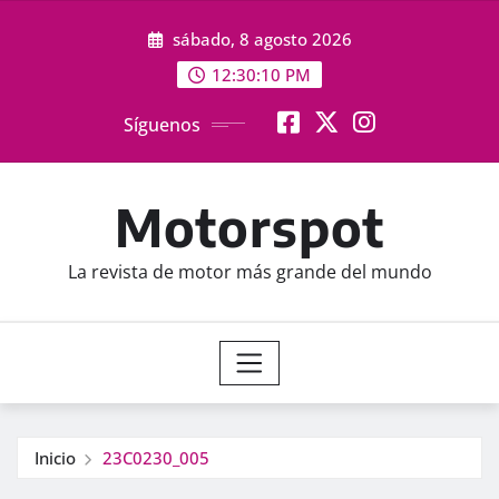
Saltar
sábado, 8 agosto 2026
al
contenido
12:30:12 PM
Síguenos
Motorspot
La revista de motor más grande del mundo
Inicio
23C0230_005