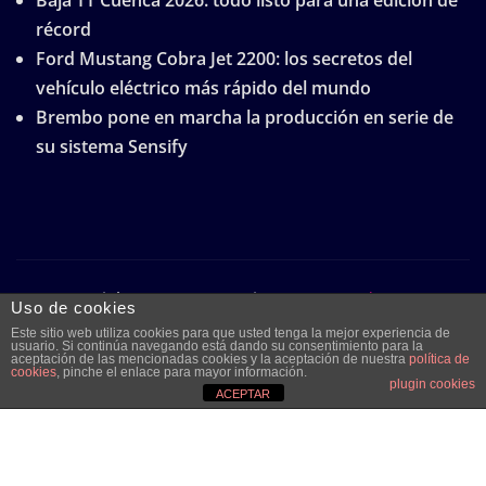
Baja TT Cuenca 2026: todo listo para una edición de
récord
Ford Mustang Cobra Jet 2200: los secretos del
vehículo eléctrico más rápido del mundo
Brembo pone en marcha la producción en serie de
su sistema Sensify
Copyright © 2026 | Funciona con
WordPress
|
Uso de cookies
Frankfurt News
por ThemeArile
Este sitio web utiliza cookies para que usted tenga la mejor experiencia de
usuario. Si continúa navegando está dando su consentimiento para la
aceptación de las mencionadas cookies y la aceptación de nuestra
política de
cookies
, pinche el enlace para mayor información.
plugin cookies
Quiénes
Aviso legal y
Publicidad
Contacto
ACEPTAR
somos
protección de
datos