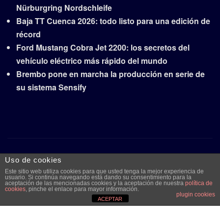
Nürburgring Nordschleife
Baja TT Cuenca 2026: todo listo para una edición de
récord
Ford Mustang Cobra Jet 2200: los secretos del
vehículo eléctrico más rápido del mundo
Brembo pone en marcha la producción en serie de
su sistema Sensify
Copyright © 2026 | Funciona con
WordPress
|
Frankfurt
Uso de cookies
News
por ThemeArile
Este sitio web utiliza cookies para que usted tenga la mejor experiencia de
usuario. Si continúa navegando está dando su consentimiento para la
aceptación de las mencionadas cookies y la aceptación de nuestra
política de
cookies
, pinche el enlace para mayor información.
plugin cookies
Quiénes
Aviso legal y
Publicidad
Contacto
ACEPTAR
somos
protección de