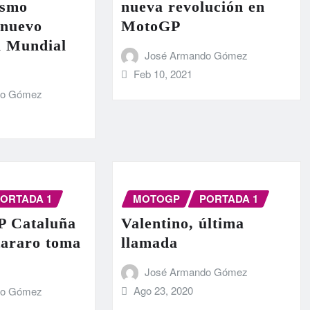
ismo
nueva revolución en
 nuevo
MotoGP
l Mundial
José Armando Gómez
Feb 10, 2021
do Gómez
ORTADA 1
MOTOGP
PORTADA 1
 Cataluña
Valentino, última
tararo toma
llamada
José Armando Gómez
Ago 23, 2020
do Gómez