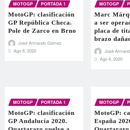
MOTOGP
PORTADA 1
MOTOGP
P
MotoGP: clasificación
Marc Márqu
GP República Checa.
a ser operad
Pole de Zarco en Brno
placa de tit
brazo daña
José Armando Gómez
Ago 8, 2020
José Arman
Ago 4, 2020
MOTOGP
PORTADA 1
MOTOGP
P
MotoGP: clasificación
MotoGP: ca
GP Andalucía 2020.
España 202
Quartararo vuelve a
Quartararo