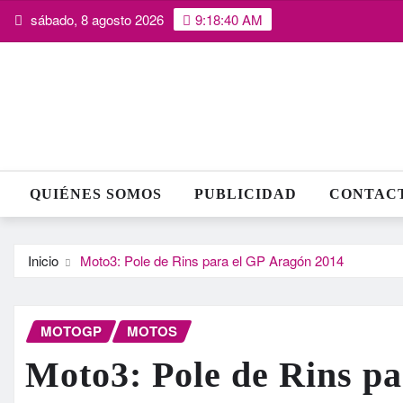
Saltar
sábado, 8 agosto 2026
9:18:41 AM
al
contenido
QUIÉNES SOMOS
PUBLICIDAD
CONTAC
Inicio
Moto3: Pole de Rins para el GP Aragón 2014
MOTOGP
MOTOS
Moto3: Pole de Rins p