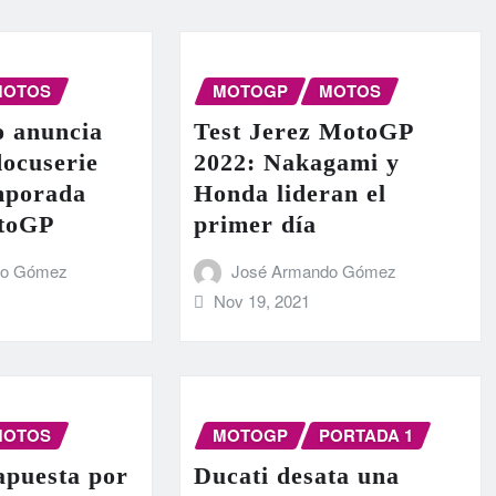
MOTOS
MOTOGP
MOTOS
o anuncia
Test Jerez MotoGP
docuserie
2022: Nakagami y
emporada
Honda lideran el
otoGP
primer día
do Gómez
José Armando Gómez
Nov 19, 2021
MOTOS
MOTOGP
PORTADA 1
apuesta por
Ducati desata una