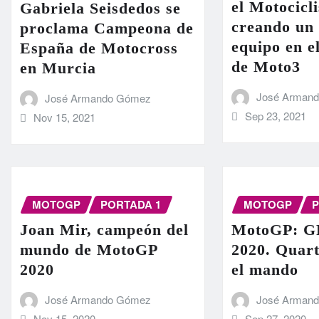
el Motocicl
Gabriela Seisdedos se
creando un
proclama Campeona de
equipo en e
España de Motocross
de Moto3
en Murcia
José Arman
José Armando Gómez
Sep 23, 2021
Nov 15, 2021
MOTOGP
PORTADA 1
MOTOGP
P
Joan Mir, campeón del
MotoGP: GP
mundo de MotoGP
2020. Quar
2020
el mando
José Armando Gómez
José Arman
Nov 15, 2020
Sep 27, 2020