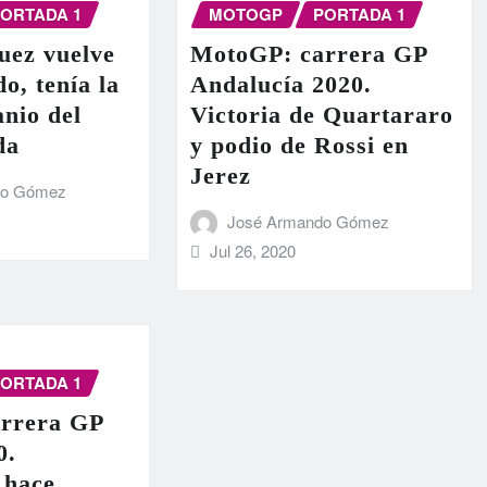
ORTADA 1
MOTOGP
PORTADA 1
ez vuelve
MotoGP: carrera GP
o, tenía la
Andalucía 2020.
anio del
Victoria de Quartararo
da
y podio de Rossi en
Jerez
do Gómez
José Armando Gómez
Jul 26, 2020
ORTADA 1
rrera GP
0.
 hace