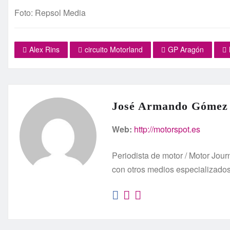
Foto: Repsol Media
Alex Rins
circuito Motorland
GP Aragón
José Armando Gómez
Web:
http://motorspot.es
Periodista de motor / Motor Jo
con otros medios especializado