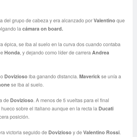
 del grupo de cabeza y era alcanzado por
Valentino
que
olgando la
cámara on board.
 épica, se iba al suelo en la curva dos cuando contaba
de
Honda
, y dejando como líder de carrera
Andrea
ano
Dovizioso
iba ganando distancia.
Maverick
se unía a
none
se iba al suelo.
za de
Dovizioso
. A menos de 5 vueltas para el final
 hueco sobre el italiano aunque en la recta la
Ducati
cera posición.
ra victoria seguido de
Dovizioso
y de
Valentino
Rossi
.