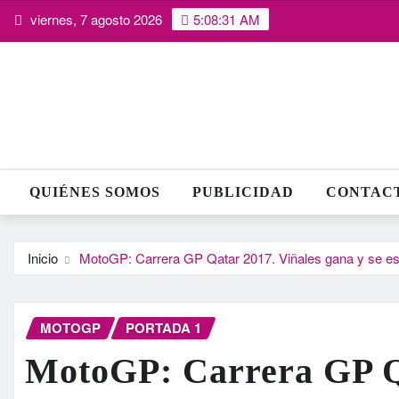
Saltar
viernes, 7 agosto 2026
5:08:32 AM
al
contenido
QUIÉNES SOMOS
PUBLICIDAD
CONTAC
Inicio
MotoGP: Carrera GP Qatar 2017. Viñales gana y se e
MOTOGP
PORTADA 1
MotoGP: Carrera GP Qa