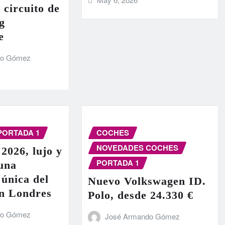
 circuito de
g
e
do Gómez
PORTADA 1
COCHES
NOVEDADES COCHES
 2026, lujo y
PORTADA 1
 una
 única del
Nuevo Volkswagen ID.
en Londres
Polo, desde 24.330 €
do Gómez
José Armando Gómez