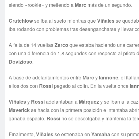
siendo «rookie» y metiendo a
Marc
más de un segundo.
Crutchlow
se iba al suelo mientras que
Viñales
se quedaba
iba rodando con problemas tras desengancharse y llevar c
A falta de 14 vueltas
Zarco
que estaba haciendo una carrera
con una diferencia de 1,8 segundos con respecto al piloto 
Dovizioso
.
A base de adelantamientos entre
Marc
y
Iannone
, el itali
ellos dos con
Rossi
pegado al colín. En la vuelta once
Ian
Viñales
y
Rossi
adelantaban a
Márquez
y se iban a la ca
Maverick
se hacía con la primera posición e intentaba abrir
ganaba espacio.
Rossi
no se descolgaba y mantenía la ter
Finalmente,
Viñales
se estrenaba en
Yamaha
con su prime