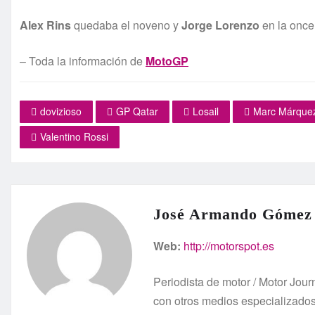
Alex Rins
quedaba el noveno y
Jorge Lorenzo
en la once
– Toda la información de
MotoGP
dovizioso
GP Qatar
Losail
Marc Márque
Valentino Rossi
José Armando Gómez
Web:
http://motorspot.es
Periodista de motor / Motor Jo
con otros medios especializado