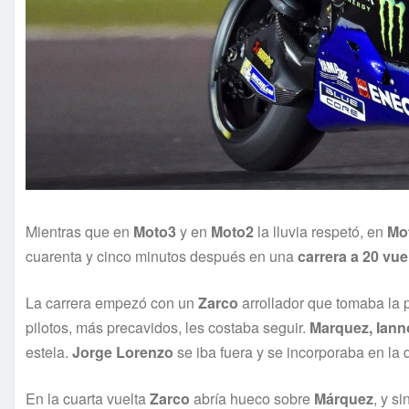
Mientras que en
Moto3
y en
Moto2
la lluvia respetó, en
Mo
cuarenta y cinco minutos después en una
carrera a 20 vue
La carrera empezó con un
Zarco
arrollador que tomaba la p
pilotos, más precavidos, les costaba seguir.
Marquez, Iann
estela.
Jorge Lorenzo
se iba fuera y se incorporaba en la
En la cuarta vuelta
Zarco
abría hueco sobre
Márquez
, y s