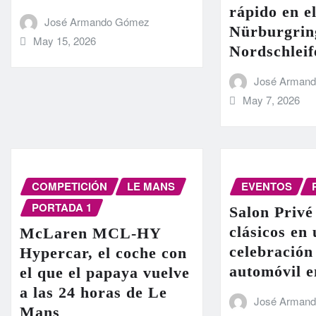
rápido en el
José Armando Gómez
Nürburgrin
May 15, 2026
Nordschleif
José Arman
May 7, 2026
COMPETICIÓN
LE MANS
EVENTOS
PORTADA 1
Salon Privé
clásicos en
McLaren MCL-HY
celebración
Hypercar, el coche con
automóvil 
el que el papaya vuelve
a las 24 horas de Le
José Arman
Mans