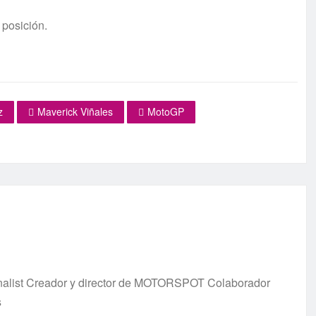
 posición.
z
Maverick Viñales
MotoGP
urnalist Creador y director de MOTORSPOT Colaborador
s