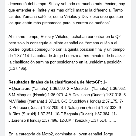
dependerá del tiempo. Si hay sol todo es mucho más técnico, hay
que entender el límite y es más difícil marcar la diferencia. Tanto
las dos Yamaha satélite, como Viñales y Dovizioso creo que son
los que están más preparados para la carrera de mañana”.
Al mismo tiempo, Rossi y Viñales, luchaban por entrar en la Q2
pero solo lo conseguía el piloto español de Yamaha quién a el
postre lograba conseguirlo con la quinta posición final y un tiempo
de 1:37.114. La caída de Jorge Lorenzo a tres minutos de finalizar
la clasificación termina por posicionarlo en la undécima posición
(1:37.496).
Resultados finales de la clasificatoria de MotoGP:
1-
F.Quartararo (Yamaha) 1:36.880. 2-F.Morbidelli (Yamaha) 1:36.962.
3-M.Márquez (Honda) 1:36.970. 4-A.Dovizioso (Ducati) 1:37.018. 5-
M.Viñales (Yamaha) 1:37114. 6-C.Crutchlow (Honda) 1:37.175. 7-
D.Petrucci (Ducati) 1:37.209. 8-T.Nakagami (Honda) 1:37.332. 9-
A.Rins (Suzuki) 1:37.351. 10-F.Bagnaia (Ducati) 1:37.384. 11-
J.Lorenzo (Honda) 1:37.496. 12-J.Mir (Suzuki) 1:37.514……..
En la categoría de Moto2, dominaba el joven español Jorge