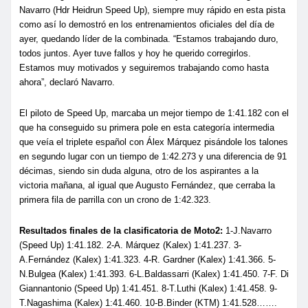
Navarro (Hdr Heidrun Speed Up), siempre muy rápido en esta pista
como así lo demostró en los entrenamientos oficiales del día de
ayer, quedando líder de la combinada. “Estamos trabajando duro,
todos juntos. Ayer tuve fallos y hoy he querido corregirlos.
Estamos muy motivados y seguiremos trabajando como hasta
ahora”, declaró Navarro.
El piloto de Speed Up, marcaba un mejor tiempo de 1:41.182 con el
que ha conseguido su primera pole en esta categoría intermedia
que veía el triplete español con Álex Márquez pisándole los talones
en segundo lugar con un tiempo de 1:42.273 y una diferencia de 91
décimas, siendo sin duda alguna, otro de los aspirantes a la
victoria mañana, al igual que Augusto Fernández, que cerraba la
primera fila de parrilla con un crono de 1:42.323.
Resultados finales de la clasificatoria de Moto2:
1-J.Navarro
(Speed Up) 1:41.182. 2-A. Márquez (Kalex) 1:41.237. 3-
A.Fernández (Kalex) 1:41.323. 4-R. Gardner (Kalex) 1:41.366. 5-
N.Bulgea (Kalex) 1:41.393. 6-L.Baldassarri (Kalex) 1:41.450. 7-F. Di
Giannantonio (Speed Up) 1:41.451. 8-T.Luthi (Kalex) 1:41.458. 9-
T.Nagashima (Kalex) 1:41.460. 10-B.Binder (KTM) 1:41.528…….