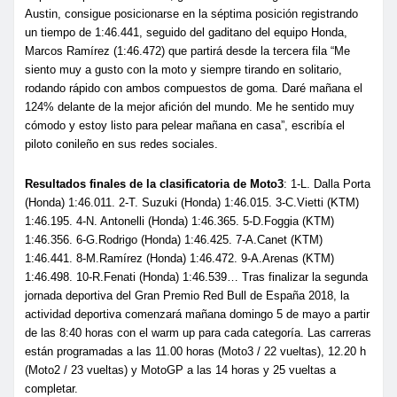
Austin, consigue posicionarse en la séptima posición registrando
un tiempo de 1:46.441, seguido del gaditano del equipo Honda,
Marcos Ramírez (1:46.472) que partirá desde la tercera fila “Me
siento muy a gusto con la moto y siempre tirando en solitario,
rodando rápido con ambos compuestos de goma. Daré mañana el
124% delante de la mejor afición del mundo. Me he sentido muy
cómodo y estoy listo para pelear mañana en casa”, escribía el
piloto conileño en sus redes sociales.
Resultados finales de la clasificatoria de Moto3
: 1-L. Dalla Porta
(Honda) 1:46.011. 2-T. Suzuki (Honda) 1:46.015. 3-C.Vietti (KTM)
1:46.195. 4-N. Antonelli (Honda) 1:46.365. 5-D.Foggia (KTM)
1:46.356. 6-G.Rodrigo (Honda) 1:46.425. 7-A.Canet (KTM)
1:46.441. 8-M.Ramírez (Honda) 1:46.472. 9-A.Arenas (KTM)
1:46.498. 10-R.Fenati (Honda) 1:46.539… Tras finalizar la segunda
jornada deportiva del Gran Premio Red Bull de España 2018, la
actividad deportiva comenzará mañana domingo 5 de mayo a partir
de las 8:40 horas con el warm up para cada categoría. Las carreras
están programadas a las 11.00 horas (Moto3 / 22 vueltas), 12.20 h
(Moto2 / 23 vueltas) y MotoGP a las 14 horas y 25 vueltas a
completar.