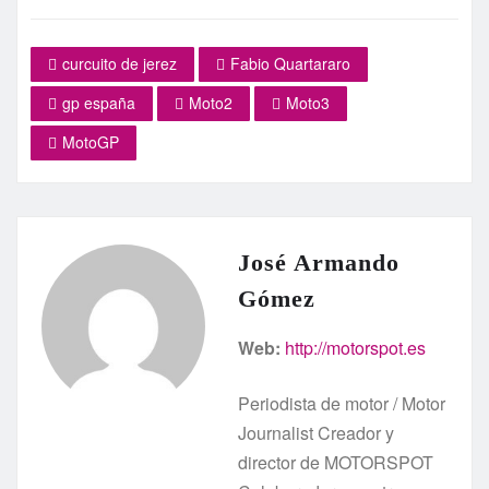
curcuito de jerez
Fabio Quartararo
gp españa
Moto2
Moto3
MotoGP
José Armando
Gómez
Web:
http://motorspot.es
Periodista de motor / Motor
Journalist Creador y
director de MOTORSPOT