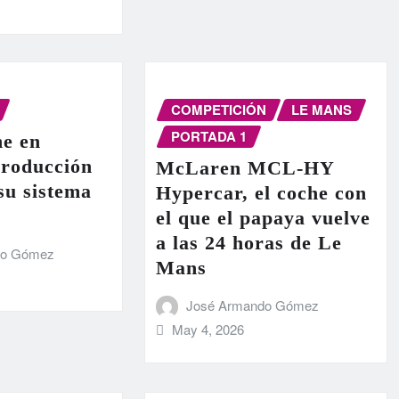
COMPETICIÓN
LE MANS
PORTADA 1
e en
producción
McLaren MCL-HY
 su sistema
Hypercar, el coche con
el que el papaya vuelve
a las 24 horas de Le
do Gómez
Mans
José Armando Gómez
May 4, 2026