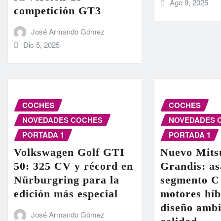
Ago 9, 2025
competición GT3
José Armando Gómez
Dic 5, 2025
COCHES
COCHES
NOVEDADES COCHES
NOVEDADES 
PORTADA 1
PORTADA 1
Volkswagen Golf GTI
Nuevo Mits
50: 325 CV y récord en
Grandis: as
Nürburgring para la
segmento C
edición más especial
motores híb
diseño ambi
José Armando Gómez