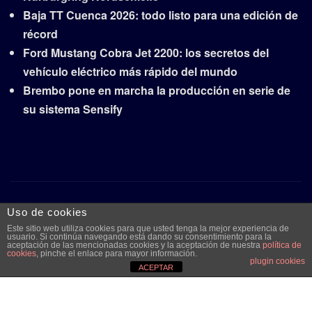
Baja TT Cuenca 2026: todo listo para una edición de
récord
Ford Mustang Cobra Jet 2200: los secretos del
vehículo eléctrico más rápido del mundo
Brembo pone en marcha la producción en serie de
su sistema Sensify
Copyright © 2026 | Funciona con
WordPress
|
Frankfurt
Uso de cookies
News
por ThemeArile
Este sitio web utiliza cookies para que usted tenga la mejor experiencia de
usuario. Si continúa navegando está dando su consentimiento para la
aceptación de las mencionadas cookies y la aceptación de nuestra
política de
cookies
, pinche el enlace para mayor información.
Quiénes
Aviso legal y
Publicidad
Contacto
plugin cookies
ACEPTAR
somos
protección de
datos