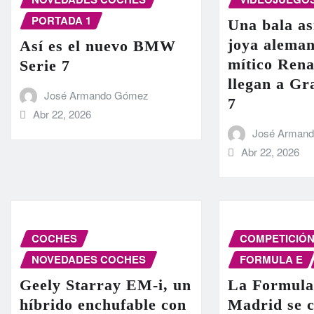
PORTADA 1
Una bala as
joya aleman
Así es el nuevo BMW
mítico Rena
Serie 7
llegan a G
José Armando Gómez
7
Abr 22, 2026
José Arman
Abr 22, 2026
COCHES
COMPETICIÓ
NOVEDADES COCHES
FORMULA E
Geely Starray EM-i, un
La Formula
híbrido enchufable con
Madrid se c