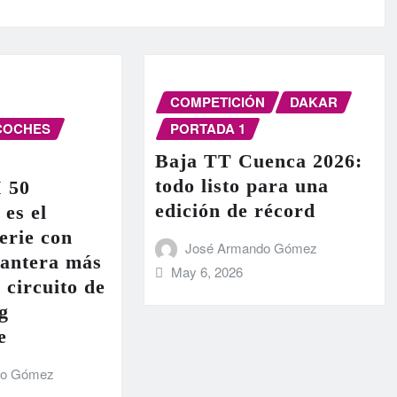
COMPETICIÓN
DAKAR
COCHES
PORTADA 1
Baja TT Cuenca 2026:
todo listo para una
I 50
edición de récord
 es el
erie con
José Armando Gómez
lantera más
May 6, 2026
 circuito de
g
e
do Gómez