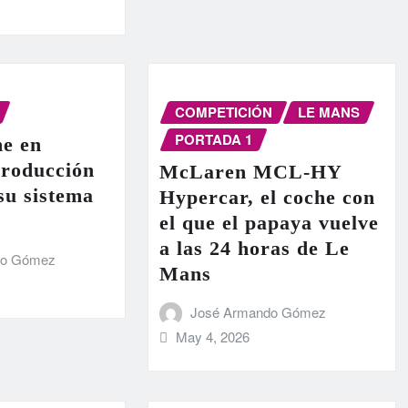
COMPETICIÓN
LE MANS
PORTADA 1
e en
producción
McLaren MCL-HY
 su sistema
Hypercar, el coche con
el que el papaya vuelve
a las 24 horas de Le
do Gómez
Mans
José Armando Gómez
May 4, 2026