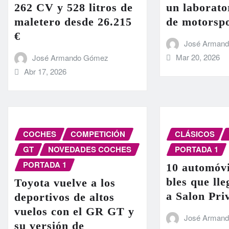
262 CV y 528 litros de
un laborato
maletero desde 26.215
de motorsp
€
José Arman
Mar 20, 2026
José Armando Gómez
Abr 17, 2026
COCHES
COMPETICIÓN
CLÁSICOS
GT
NOVEDADES COCHES
PORTADA 1
PORTADA 1
10 automóvi
bles que ll
Toyota vuelve a los
a Salon Pri
deportivos de altos
vuelos con el GR GT y
José Arman
su versión de