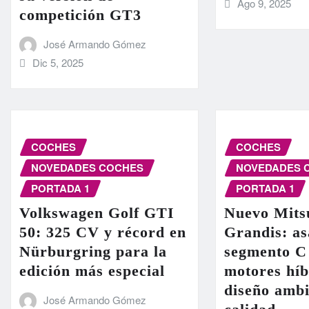
Ago 9, 2025
competición GT3
José Armando Gómez
Dic 5, 2025
COCHES
COCHES
NOVEDADES COCHES
NOVEDADES 
PORTADA 1
PORTADA 1
Volkswagen Golf GTI
Nuevo Mits
50: 325 CV y récord en
Grandis: as
Nürburgring para la
segmento C
edición más especial
motores híb
diseño ambi
José Armando Gómez