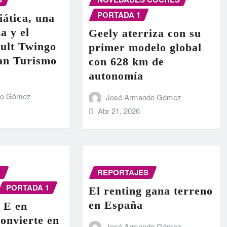
PORTADA 1
iática, una
a y el
Geely aterriza con su
ult Twingo
primer modelo global
ran Turismo
con 628 km de
autonomía
do Gómez
José Armando Gómez
Abr 21, 2026
N
REPORTAJES
PORTADA 1
El renting gana terreno
en España
 E en
onvierte en
José Armando Gómez