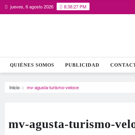
Saltar
jueves, 6 agosto 2026
8:38:28 PM
al
contenido
QUIÉNES SOMOS
PUBLICIDAD
CONTAC
Inicio
mv-agusta-turismo-veloce
mv-agusta-turismo-vel