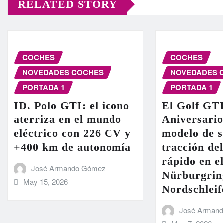
RELATED STORY
COCHES
COCHES
NOVEDADES COCHES
NOVEDADES 
PORTADA 1
PORTADA 1
ID. Polo GTI: el icono
El Golf GT
aterriza en el mundo
Aniversario
eléctrico con 226 CV y
modelo de s
+400 km de autonomía
tracción de
rápido en el
José Armando Gómez
Nürburgrin
May 15, 2026
Nordschleif
José Arman