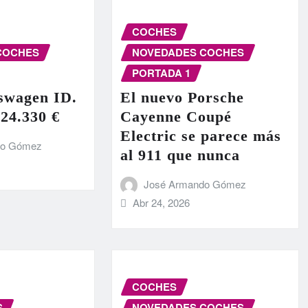
COCHES
COCHES
NOVEDADES COCHES
PORTADA 1
swagen ID.
El nuevo Porsche
 24.330 €
Cayenne Coupé
Electric se parece más
do Gómez
al 911 que nunca
José Armando Gómez
Abr 24, 2026
COCHES
S
NOVEDADES COCHES