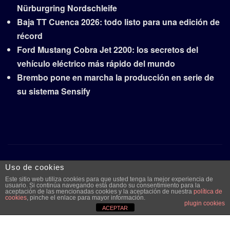
Nürburgring Nordschleife
Baja TT Cuenca 2026: todo listo para una edición de
récord
Ford Mustang Cobra Jet 2200: los secretos del
vehículo eléctrico más rápido del mundo
Brembo pone en marcha la producción en serie de
su sistema Sensify
Copyright © 2026 | Funciona con
WordPress
|
Frankfurt
Uso de cookies
News
por ThemeArile
Este sitio web utiliza cookies para que usted tenga la mejor experiencia de
usuario. Si continúa navegando está dando su consentimiento para la
aceptación de las mencionadas cookies y la aceptación de nuestra
política de
cookies
, pinche el enlace para mayor información.
plugin cookies
Quiénes
Aviso legal y
Publicidad
Contacto
ACEPTAR
somos
protección de