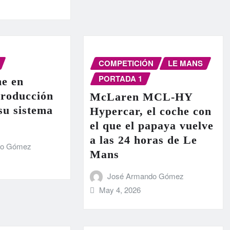
COMPETICIÓN
LE MANS
PORTADA 1
e en
producción
McLaren MCL-HY
 su sistema
Hypercar, el coche con
el que el papaya vuelve
a las 24 horas de Le
do Gómez
Mans
José Armando Gómez
May 4, 2026