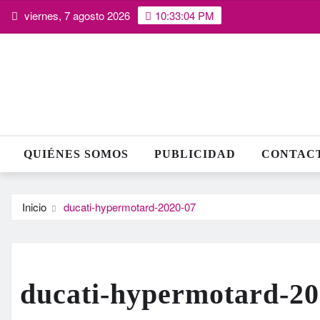
Saltar
viernes, 7 agosto 2026
10:33:05 PM
al
contenido
QUIÉNES SOMOS
PUBLICIDAD
CONTAC
Inicio
ducati-hypermotard-2020-07
ducati-hypermotard-20