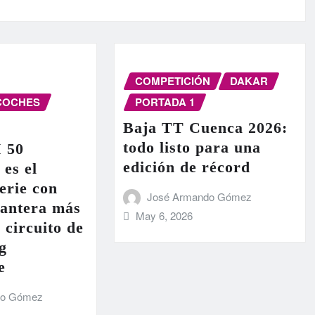
COMPETICIÓN
DAKAR
COCHES
PORTADA 1
Baja TT Cuenca 2026:
todo listo para una
I 50
edición de récord
 es el
erie con
José Armando Gómez
lantera más
May 6, 2026
 circuito de
g
e
do Gómez