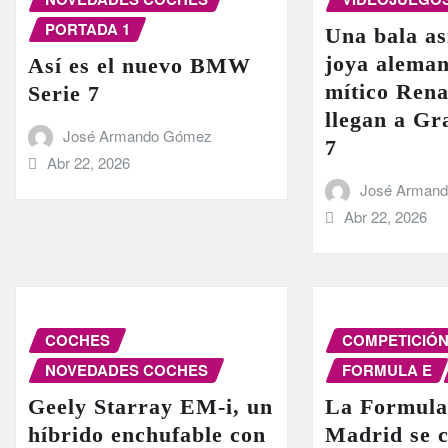
PORTADA 1
Una bala as
joya aleman
Así es el nuevo BMW
mítico Rena
Serie 7
llegan a G
José Armando Gómez
7
Abr 22, 2026
José Arman
Abr 22, 2026
COCHES
COMPETICIÓ
NOVEDADES COCHES
FORMULA E
Geely Starray EM-i, un
La Formula
híbrido enchufable con
Madrid se c