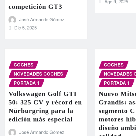
Ago 9, 2025
competición GT3
José Armando Gómez
Dic 5, 2025
COCHES
COCHES
NOVEDADES COCHES
NOVEDADES 
PORTADA 1
PORTADA 1
Volkswagen Golf GTI
Nuevo Mits
50: 325 CV y récord en
Grandis: as
Nürburgring para la
segmento C
edición más especial
motores híb
diseño ambi
José Armando Gómez