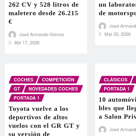
262 CV y 528 litros de
un laborato
maletero desde 26.215
de motorsp
€
José Arman
Mar 20, 2026
José Armando Gómez
Abr 17, 2026
COCHES
COMPETICIÓN
CLÁSICOS
GT
NOVEDADES COCHES
PORTADA 1
PORTADA 1
10 automóvi
bles que ll
Toyota vuelve a los
a Salon Pri
deportivos de altos
vuelos con el GR GT y
José Arman
su versión de