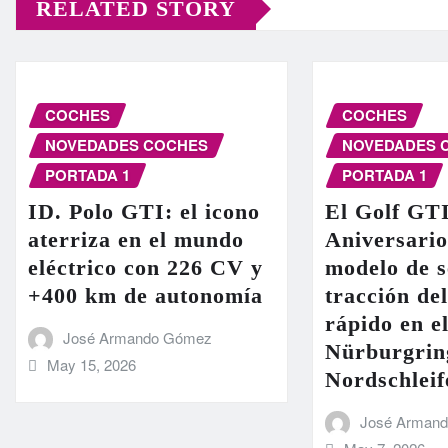
RELATED STORY
COCHES
COCHES
NOVEDADES COCHES
NOVEDADES 
PORTADA 1
PORTADA 1
ID. Polo GTI: el icono
El Golf GT
aterriza en el mundo
Aniversario
eléctrico con 226 CV y
modelo de s
+400 km de autonomía
tracción de
rápido en el
José Armando Gómez
Nürburgrin
May 15, 2026
Nordschleif
José Arman