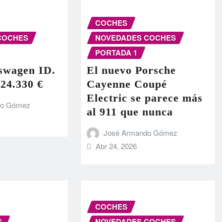
COCHES
COCHES
NOVEDADES COCHES
PORTADA 1
swagen ID.
El nuevo Porsche
 24.330 €
Cayenne Coupé
Electric se parece más
do Gómez
al 911 que nunca
José Armando Gómez
Abr 24, 2026
COCHES
S
NOVEDADES COCHES