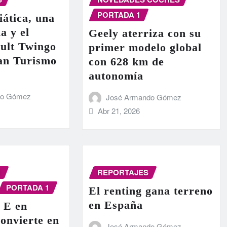
PORTADA 1
iática, una
a y el
Geely aterriza con su
ult Twingo
primer modelo global
ran Turismo
con 628 km de
autonomía
do Gómez
José Armando Gómez
Abr 21, 2026
N
REPORTAJES
PORTADA 1
El renting gana terreno
en España
 E en
onvierte en
José Armando Gómez