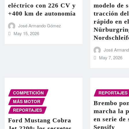
eléctrico con 226 CV y
modelo de s
+400 km de autonomía
tracción de
rápido en el
José Armando Gómez
Nürburgrin
May 15, 2026
Nordschleif
José Arman
May 7, 2026
COMPETICIÓN
REPORTAJES
MÁS MOTOR
Brembo pon
REPORTAJES
marcha la 
en serie de
Ford Mustang Cobra
Sensify
Jet 2200: los secretos