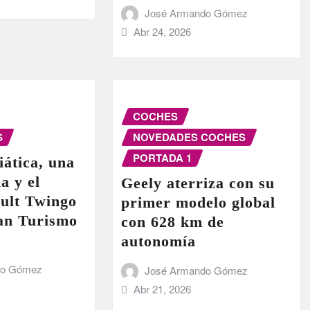
José Armando Gómez
Abr 24, 2026
COCHES
S
NOVEDADES COCHES
PORTADA 1
iática, una
a y el
Geely aterriza con su
ult Twingo
primer modelo global
ran Turismo
con 628 km de
autonomía
do Gómez
José Armando Gómez
Abr 21, 2026