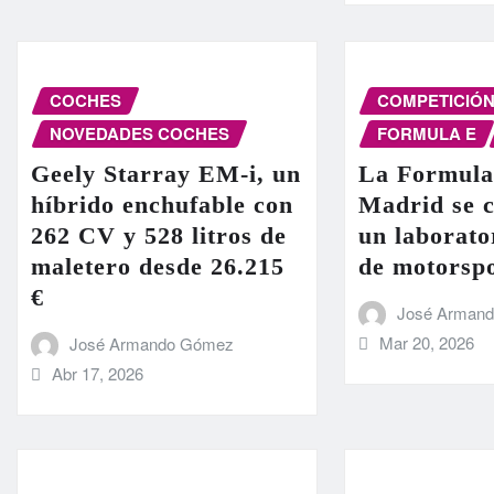
COCHES
COMPETICIÓ
NOVEDADES COCHES
FORMULA E
Geely Starray EM-i, un
La Formula
híbrido enchufable con
Madrid se c
262 CV y 528 litros de
un laborato
maletero desde 26.215
de motorsp
€
José Arman
Mar 20, 2026
José Armando Gómez
Abr 17, 2026