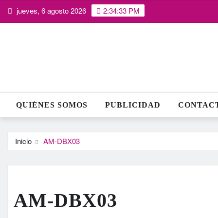
Saltar
jueves, 6 agosto 2026
2:34:34 PM
al
contenido
QUIÉNES SOMOS
PUBLICIDAD
CONTAC
Inicio
AM-DBX03
AM-DBX03