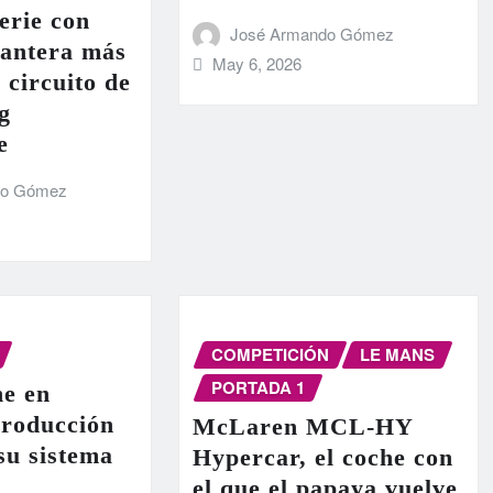
erie con
José Armando Gómez
lantera más
May 6, 2026
 circuito de
g
e
do Gómez
COMPETICIÓN
LE MANS
PORTADA 1
e en
producción
McLaren MCL-HY
 su sistema
Hypercar, el coche con
el que el papaya vuelve