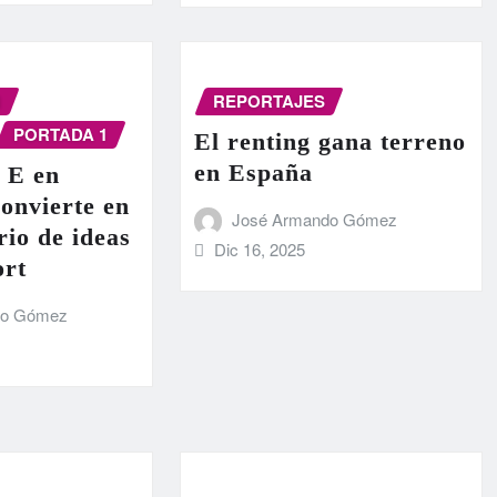
N
REPORTAJES
PORTADA 1
El renting gana terreno
en España
 E en
onvierte en
José Armando Gómez
rio de ideas
Dic 16, 2025
ort
do Gómez