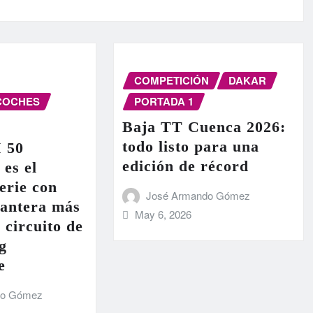
COMPETICIÓN
DAKAR
COCHES
PORTADA 1
Baja TT Cuenca 2026:
todo listo para una
I 50
edición de récord
 es el
erie con
José Armando Gómez
lantera más
May 6, 2026
 circuito de
g
e
do Gómez