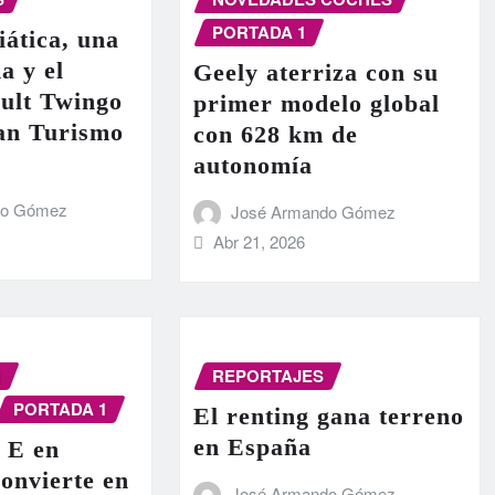
PORTADA 1
iática, una
a y el
Geely aterriza con su
ult Twingo
primer modelo global
ran Turismo
con 628 km de
autonomía
do Gómez
José Armando Gómez
Abr 21, 2026
N
REPORTAJES
PORTADA 1
El renting gana terreno
en España
 E en
onvierte en
José Armando Gómez