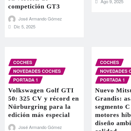
Ago 9, 2025
competición GT3
José Armando Gómez
Dic 5, 2025
COCHES
COCHES
NOVEDADES COCHES
NOVEDADES 
PORTADA 1
PORTADA 1
Volkswagen Golf GTI
Nuevo Mits
50: 325 CV y récord en
Grandis: as
Nürburgring para la
segmento C
edición más especial
motores híb
diseño ambi
José Armando Gómez