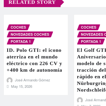
RELATED STORY
COCHES
COCHES
NOVEDADES COCHES
NOVEDADES 
PORTADA 1
PORTADA 1
ID. Polo GTI: el icono
El Golf GT
aterriza en el mundo
Aniversario
eléctrico con 226 CV y
modelo de s
+400 km de autonomía
tracción de
rápido en el
José Armando Gómez
Nürburgrin
May 15, 2026
Nordschleif
José Arman