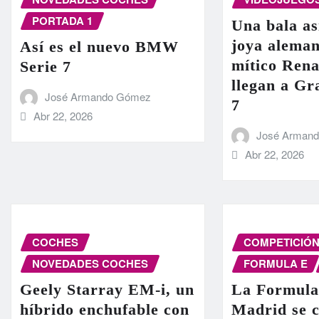
PORTADA 1
Una bala as
joya aleman
Así es el nuevo BMW
mítico Rena
Serie 7
llegan a G
José Armando Gómez
7
Abr 22, 2026
José Arman
Abr 22, 2026
COCHES
COMPETICIÓ
NOVEDADES COCHES
FORMULA E
Geely Starray EM-i, un
La Formula
híbrido enchufable con
Madrid se c