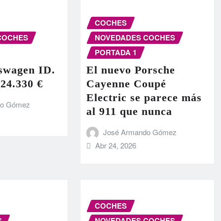
COCHES
COCHES
NOVEDADES COCHES
PORTADA 1
swagen ID.
El nuevo Porsche
 24.330 €
Cayenne Coupé
Electric se parece más
do Gómez
al 911 que nunca
José Armando Gómez
Abr 24, 2026
COCHES
S
NOVEDADES COCHES