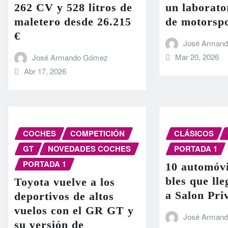
262 CV y 528 litros de
un laborato
maletero desde 26.215
de motorsp
€
José Arman
Mar 20, 2026
José Armando Gómez
Abr 17, 2026
COCHES
COMPETICIÓN
CLÁSICOS
GT
NOVEDADES COCHES
PORTADA 1
PORTADA 1
10 automóvi
bles que ll
Toyota vuelve a los
a Salon Pri
deportivos de altos
vuelos con el GR GT y
José Arman
su versión de