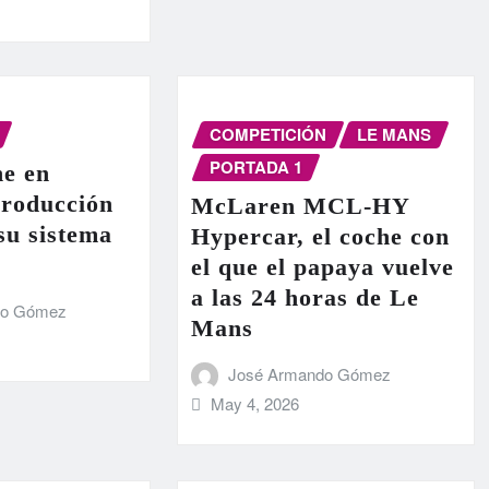
COMPETICIÓN
LE MANS
PORTADA 1
e en
producción
McLaren MCL-HY
 su sistema
Hypercar, el coche con
el que el papaya vuelve
a las 24 horas de Le
do Gómez
Mans
José Armando Gómez
May 4, 2026