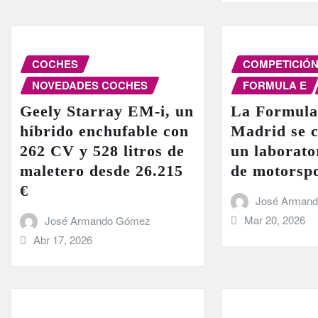
COCHES
COMPETICIÓ
NOVEDADES COCHES
FORMULA E
Geely Starray EM-i, un
La Formula
híbrido enchufable con
Madrid se c
262 CV y 528 litros de
un laborato
maletero desde 26.215
de motorsp
€
José Arman
Mar 20, 2026
José Armando Gómez
Abr 17, 2026