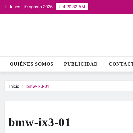
Saltar
lunes, 10 agosto 2026
4:20:32 AM
al
contenido
QUIÉNES SOMOS
PUBLICIDAD
CONTAC
Inicio
bmw-ix3-01
bmw-ix3-01