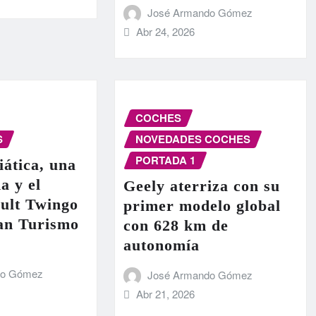
José Armando Gómez
Abr 24, 2026
COCHES
S
NOVEDADES COCHES
PORTADA 1
iática, una
a y el
Geely aterriza con su
ult Twingo
primer modelo global
ran Turismo
con 628 km de
autonomía
do Gómez
José Armando Gómez
Abr 21, 2026