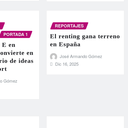
N
REPORTAJES
PORTADA 1
El renting gana terreno
en España
 E en
onvierte en
José Armando Gómez
rio de ideas
Dic 16, 2025
ort
do Gómez