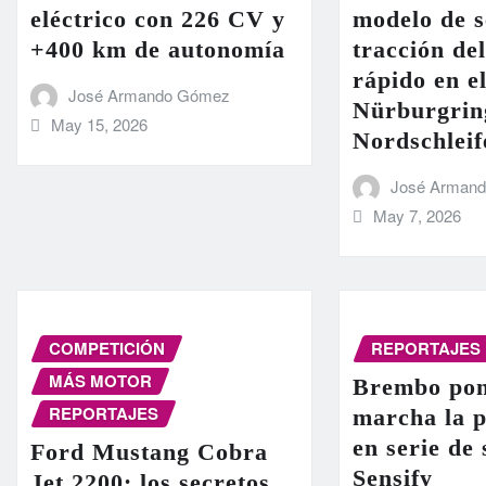
eléctrico con 226 CV y
modelo de s
+400 km de autonomía
tracción de
rápido en el
José Armando Gómez
Nürburgrin
May 15, 2026
Nordschleif
José Arman
May 7, 2026
COMPETICIÓN
REPORTAJES
MÁS MOTOR
Brembo pon
REPORTAJES
marcha la 
en serie de
Ford Mustang Cobra
Sensify
Jet 2200: los secretos