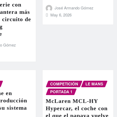
erie con
José Armando Gómez
lantera más
May 6, 2026
 circuito de
g
e
do Gómez
COMPETICIÓN
LE MANS
PORTADA 1
e en
producción
McLaren MCL-HY
 su sistema
Hypercar, el coche con
el que el papaya vuelve