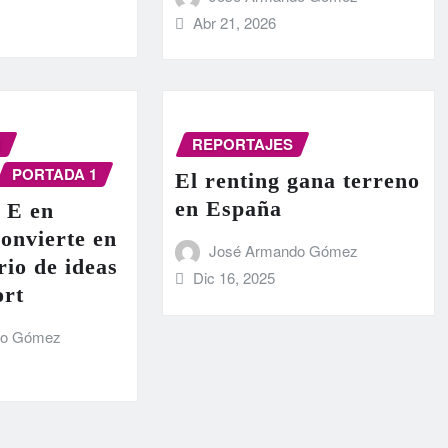
Abr 21, 2026
N
REPORTAJES
PORTADA 1
El renting gana terreno
en España
 E en
onvierte en
José Armando Gómez
rio de ideas
Dic 16, 2025
ort
do Gómez