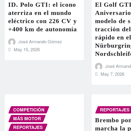
ID. Polo GTI: el icono
El Golf GT
aterriza en el mundo
Aniversario
eléctrico con 226 CV y
modelo de s
+400 km de autonomía
tracción de
rápido en el
José Armando Gómez
Nürburgrin
May 15, 2026
Nordschleif
José Arman
May 7, 2026
COMPETICIÓN
REPORTAJES
MÁS MOTOR
Brembo pon
REPORTAJES
marcha la 