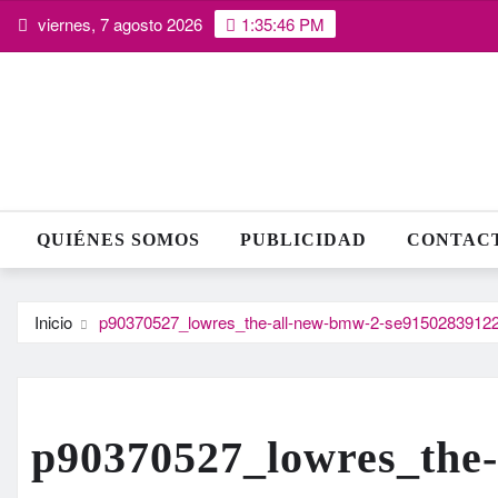
Saltar
viernes, 7 agosto 2026
1:35:47 PM
al
contenido
QUIÉNES SOMOS
PUBLICIDAD
CONTAC
Inicio
p90370527_lowres_the-all-new-bmw-2-se91502839122
p90370527_lowres_the