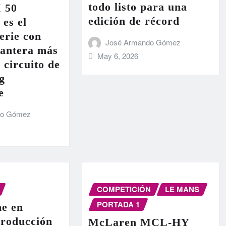
todo listo para una
I 50
edición de récord
 es el
erie con
José Armando Gómez
lantera más
May 6, 2026
 circuito de
g
e
do Gómez
COMPETICIÓN
LE MANS
PORTADA 1
e en
producción
McLaren MCL-HY