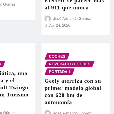
Electric se parece más
do Gómez
al 911 que nunca
José Armando Gómez
Abr 24, 2026
COCHES
S
NOVEDADES COCHES
PORTADA 1
iática, una
a y el
Geely aterriza con su
ult Twingo
primer modelo global
ran Turismo
con 628 km de
autonomía
do Gómez
José Armando Gómez