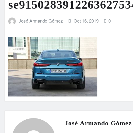
se915028391226362753
José Armando Gómez
Oct 16, 2019
0
José Armando Gómez