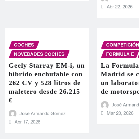
Abr 22, 2026
COCHES
COMPETICIÓ
NOVEDADES COCHES
FORMULA E
Geely Starray EM-i, un
La Formula
híbrido enchufable con
Madrid se c
262 CV y 528 litros de
un laborato
maletero desde 26.215
de motorsp
€
José Arman
Mar 20, 2026
José Armando Gómez
Abr 17, 2026