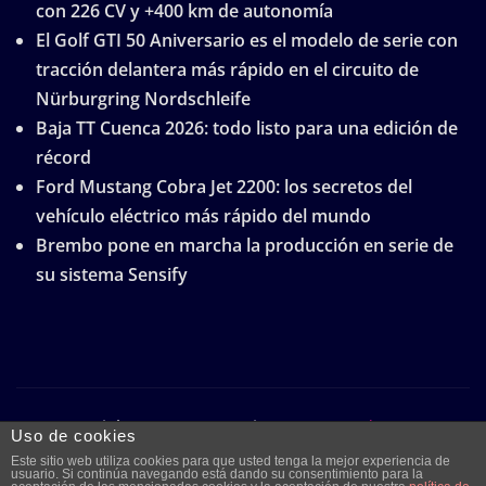
con 226 CV y +400 km de autonomía
El Golf GTI 50 Aniversario es el modelo de serie con
tracción delantera más rápido en el circuito de
Nürburgring Nordschleife
Baja TT Cuenca 2026: todo listo para una edición de
récord
Ford Mustang Cobra Jet 2200: los secretos del
vehículo eléctrico más rápido del mundo
Brembo pone en marcha la producción en serie de
su sistema Sensify
Copyright © 2026 | Funciona con
WordPress
|
Uso de cookies
Frankfurt News
por ThemeArile
Este sitio web utiliza cookies para que usted tenga la mejor experiencia de
usuario. Si continúa navegando está dando su consentimiento para la