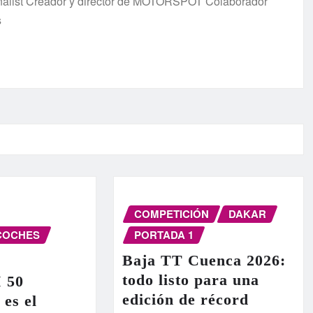
urnalist Creador y director de MOTORSPOT Colaborador
s
COMPETICIÓN
DAKAR
COCHES
PORTADA 1
Baja TT Cuenca 2026:
todo listo para una
I 50
edición de récord
 es el