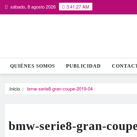
Saltar
sábado, 8 agosto 2026
3:41:28 AM
al
contenido
QUIÉNES SOMOS
PUBLICIDAD
CONTAC
Inicio
bmw-serie8-gran-coupe-2019-04
bmw-serie8-gran-coupe