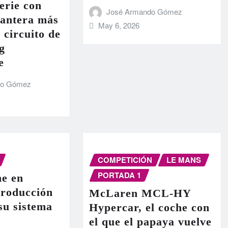
erie con
José Armando Gómez
lantera más
May 6, 2026
 circuito de
g
e
do Gómez
COMPETICIÓN
LE MANS
PORTADA 1
e en
producción
McLaren MCL-HY
 su sistema
Hypercar, el coche con
el que el papaya vuelve