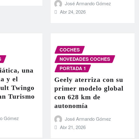
José Armando Gómez
Abr 24, 2026
COCHES
S
NOVEDADES COCHES
PORTADA 1
iática, una
a y el
Geely aterriza con su
ult Twingo
primer modelo global
ran Turismo
con 628 km de
autonomía
do Gómez
José Armando Gómez
Abr 21, 2026