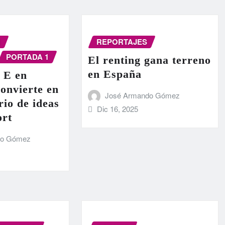
N
REPORTAJES
PORTADA 1
El renting gana terreno
en España
 E en
onvierte en
José Armando Gómez
rio de ideas
Dic 16, 2025
ort
do Gómez