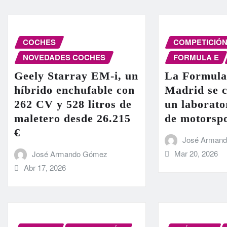
COCHES
COMPETICIÓ
NOVEDADES COCHES
FORMULA E
Geely Starray EM-i, un
La Formula
híbrido enchufable con
Madrid se c
262 CV y 528 litros de
un laborato
maletero desde 26.215
de motorsp
€
José Arman
Mar 20, 2026
José Armando Gómez
Abr 17, 2026