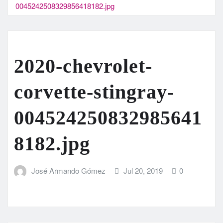
0045242508329856418182.jpg
2020-chevrolet-
corvette-stingray-
004524250832985641
8182.jpg
José Armando Gómez
Jul 20, 2019
0