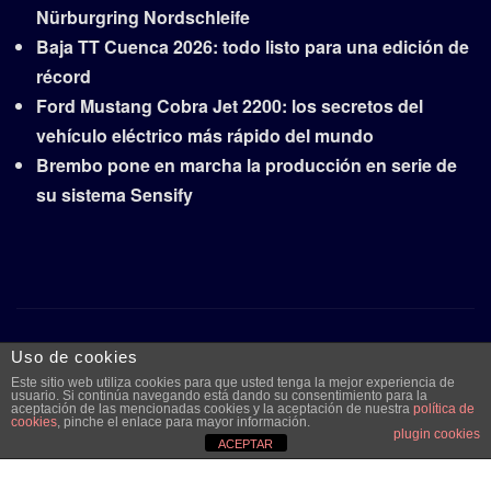
Nürburgring Nordschleife
Baja TT Cuenca 2026: todo listo para una edición de
récord
Ford Mustang Cobra Jet 2200: los secretos del
vehículo eléctrico más rápido del mundo
Brembo pone en marcha la producción en serie de
su sistema Sensify
Copyright © 2026 | Funciona con
WordPress
|
Frankfurt
Uso de cookies
News
por ThemeArile
Este sitio web utiliza cookies para que usted tenga la mejor experiencia de
usuario. Si continúa navegando está dando su consentimiento para la
aceptación de las mencionadas cookies y la aceptación de nuestra
política de
cookies
, pinche el enlace para mayor información.
plugin cookies
Quiénes
Aviso legal y
Publicidad
Contacto
ACEPTAR
somos
protección de