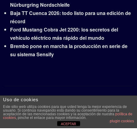
Nürburgring Nordschleife
Baja TT Cuenca 2026: todo listo para una edición de
récord
Ford Mustang Cobra Jet 2200: los secretos del
vehículo eléctrico más rápido del mundo
Brembo pone en marcha la producción en serie de
su sistema Sensify
Copyright © 2026 | Funciona con
WordPress
|
Frankfurt
Uso de cookies
News
por ThemeArile
Este sitio web utiliza cookies para que usted tenga la mejor experiencia de
usuario. Si continúa navegando está dando su consentimiento para la
aceptación de las mencionadas cookies y la aceptación de nuestra
política de
cookies
, pinche el enlace para mayor información.
plugin cookies
Quiénes
Aviso legal y
Publicidad
Contacto
ACEPTAR
somos
protección de