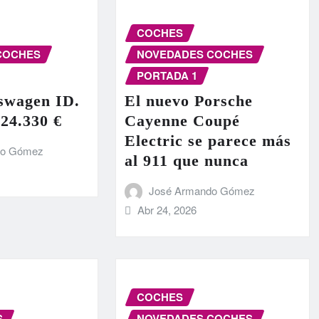
COCHES
COCHES
NOVEDADES COCHES
PORTADA 1
swagen ID.
El nuevo Porsche
 24.330 €
Cayenne Coupé
Electric se parece más
do Gómez
al 911 que nunca
José Armando Gómez
Abr 24, 2026
COCHES
S
NOVEDADES COCHES