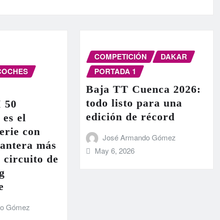
COMPETICIÓN
DAKAR
COCHES
PORTADA 1
Baja TT Cuenca 2026:
todo listo para una
I 50
edición de récord
 es el
erie con
José Armando Gómez
lantera más
May 6, 2026
 circuito de
g
e
do Gómez