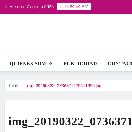
Saltar
viernes, 7 agosto 2026
10:24:45 AM
al
contenido
QUIÉNES SOMOS
PUBLICIDAD
CONTAC
Inicio
img_20190322_0736371179511655.jpg
img_20190322_0736371