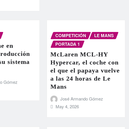
COMPETICIÓN
LE MANS
PORTADA 1
e en
producción
McLaren MCL-HY
 su sistema
Hypercar, el coche con
el que el papaya vuelve
a las 24 horas de Le
do Gómez
Mans
José Armando Gómez
May 4, 2026