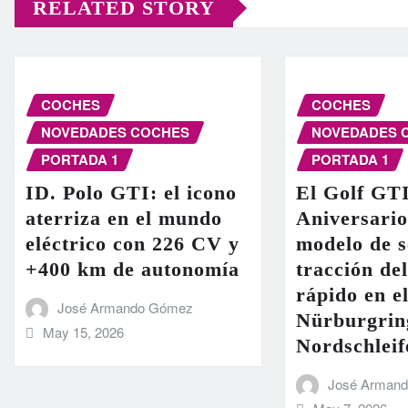
RELATED STORY
COCHES
COCHES
NOVEDADES COCHES
NOVEDADES 
PORTADA 1
PORTADA 1
ID. Polo GTI: el icono
El Golf GT
aterriza en el mundo
Aniversario
eléctrico con 226 CV y
modelo de s
+400 km de autonomía
tracción de
rápido en el
José Armando Gómez
Nürburgrin
May 15, 2026
Nordschleif
José Arman