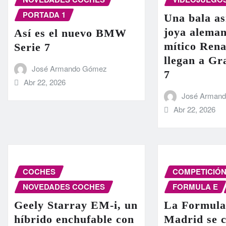
PORTADA 1
Una bala as
joya aleman
Así es el nuevo BMW
mítico Rena
Serie 7
llegan a G
José Armando Gómez
7
Abr 22, 2026
José Arman
Abr 22, 2026
COCHES
COMPETICIÓ
NOVEDADES COCHES
FORMULA E
Geely Starray EM-i, un
La Formula
híbrido enchufable con
Madrid se c