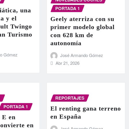
PORTADA 1
iática, una
a y el
Geely aterriza con su
ult Twingo
primer modelo global
ran Turismo
con 628 km de
autonomía
do Gómez
José Armando Gómez
Abr 21, 2026
N
REPORTAJES
PORTADA 1
El renting gana terreno
en España
 E en
onvierte en
José Armando Gómez