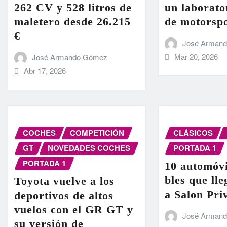
262 CV y 528 litros de
un laborato
maletero desde 26.215
de motorsp
€
José Arman
Mar 20, 2026
José Armando Gómez
Abr 17, 2026
COCHES
COMPETICIÓN
CLÁSICOS
GT
NOVEDADES COCHES
PORTADA 1
PORTADA 1
10 automóvi
bles que ll
Toyota vuelve a los
a Salon Pri
deportivos de altos
vuelos con el GR GT y
José Arman
su versión de