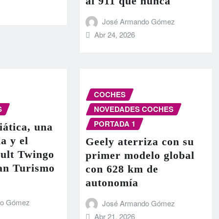
al 911 que nunca
José Armando Gómez
Abr 24, 2026
COCHES
S
NOVEDADES COCHES
PORTADA 1
iática, una
a y el
Geely aterriza con su
ult Twingo
primer modelo global
ran Turismo
con 628 km de
autonomía
do Gómez
José Armando Gómez
Abr 21, 2026