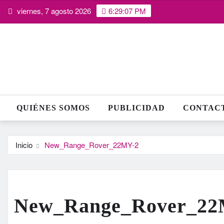
Saltar
viernes, 7 agosto 2026
6:29:08 PM
al
contenido
QUIÉNES SOMOS
PUBLICIDAD
CONTAC
Inicio
New_Range_Rover_22MY-2
New_Range_Rover_22