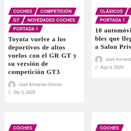
COCHES
COMPETICIÓN
CLÁSICOS
GT
NOVEDADES COCHES
PORTADA 1
PORTADA 1
10 automóvi
bles que ll
Toyota vuelve a los
a Salon Pri
deportivos de altos
vuelos con el GR GT y
José Arman
su versión de
Ago 9, 2025
competición GT3
José Armando Gómez
Dic 5, 2025
COCHES
COCHES