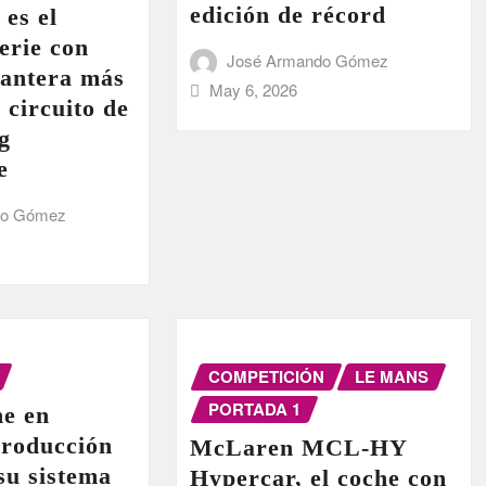
edición de récord
 es el
erie con
José Armando Gómez
lantera más
May 6, 2026
 circuito de
g
e
do Gómez
COMPETICIÓN
LE MANS
PORTADA 1
e en
producción
McLaren MCL-HY
 su sistema
Hypercar, el coche con