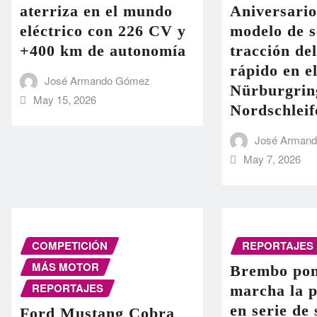
aterriza en el mundo
Aniversario
eléctrico con 226 CV y
modelo de s
+400 km de autonomía
tracción de
rápido en el
José Armando Gómez
Nürburgrin
May 15, 2026
Nordschleif
José Arman
May 7, 2026
COMPETICIÓN
REPORTAJES
MÁS MOTOR
Brembo pon
REPORTAJES
marcha la 
en serie de
Ford Mustang Cobra