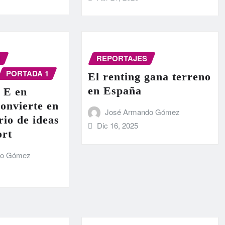
N
REPORTAJES
PORTADA 1
El renting gana terreno
en España
 E en
onvierte en
José Armando Gómez
rio de ideas
Dic 16, 2025
ort
do Gómez