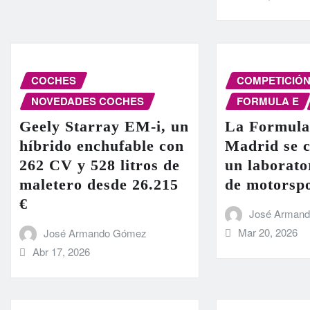
COCHES
COMPETICIÓ
NOVEDADES COCHES
FORMULA E
Geely Starray EM-i, un
La Formula
híbrido enchufable con
Madrid se c
262 CV y 528 litros de
un laborato
maletero desde 26.215
de motorsp
€
José Arman
Mar 20, 2026
José Armando Gómez
Abr 17, 2026