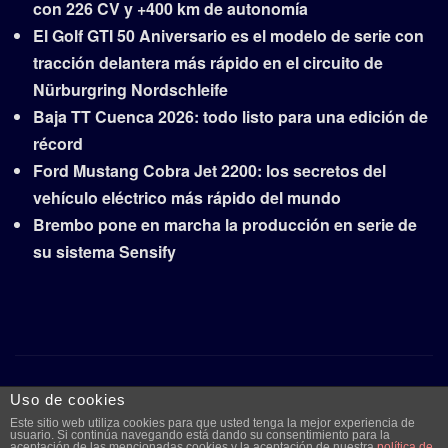
con 226 CV y +400 km de autonomía
El Golf GTI 50 Aniversario es el modelo de serie con
tracción delantera más rápido en el circuito de
Nürburgring Nordschleife
Baja TT Cuenca 2026: todo listo para una edición de
récord
Ford Mustang Cobra Jet 2200: los secretos del
vehículo eléctrico más rápido del mundo
Brembo pone en marcha la producción en serie de
su sistema Sensify
Copyright © 2026 | Funciona con
WordPress
|
Frankfurt
Uso de cookies
News
por ThemeArile
Este sitio web utiliza cookies para que usted tenga la mejor experiencia de
usuario. Si continúa navegando está dando su consentimiento para la
aceptación de las mencionadas cookies y la aceptación de nuestra
política de