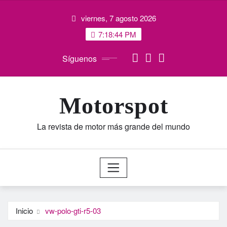
Saltar
viernes, 7 agosto 2026
al
contenido
7:18:45 PM
Síguenos
Motorspot
La revista de motor más grande del mundo
Inicio
vw-polo-gti-r5-03