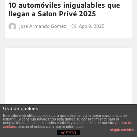
10 automóviles inigualables que
llegan a Salon Privé 2025
José Armando Gómez
Ago 9, 2025
Uso de cookies
Este sitio web utiliza cookies para que usted tenga la mejor experiencia de
usuario. Si continúa navegando está dando su consentimiento para la
aceptación de las mencionadas cookies y la aceptación de nuestra
política de
cookies
, pinche el enlace para mayor información.
plugin cookies
COCHES
NOVEDADES COCHES
PORTADA 1
ACEPTAR