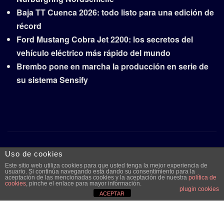
Baja TT Cuenca 2026: todo listo para una edición de
récord
Ford Mustang Cobra Jet 2200: los secretos del
vehículo eléctrico más rápido del mundo
Brembo pone en marcha la producción en serie de
su sistema Sensify
Copyright © 2026 | Funciona con
WordPress
|
Frankfurt
Uso de cookies
News
por ThemeArile
Este sitio web utiliza cookies para que usted tenga la mejor experiencia de
usuario. Si continúa navegando está dando su consentimiento para la
aceptación de las mencionadas cookies y la aceptación de nuestra
política de
cookies
, pinche el enlace para mayor información.
Quiénes
Aviso legal y
Publicidad
Contacto
plugin cookies
ACEPTAR
somos
protección de
datos