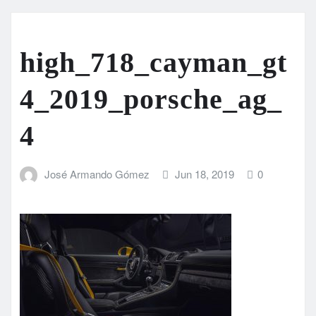
high_718_cayman_gt
4_2019_porsche_ag_
4
José Armando Gómez
Jun 18, 2019
0