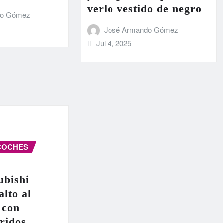
verlo vestido de negro
do Gómez
José Armando Gómez
Jul 4, 2025
COCHES
ubishi
alto al
 con
ridos,