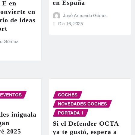
en España
 E en
onvierte en
José Armando Gómez
rio de ideas
Dic 16, 2025
ort
do Gómez
EVENTOS
COCHES
NOVEDADES COCHES
PORTADA 1
les iniguala
egan
Si el Defender OCTA
vé 2025
ya te gustó, espera a