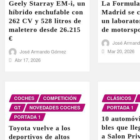
Geely Starray EM-i, un
La Formula
híbrido enchufable con
Madrid se c
262 CV y 528 litros de
un laborato
maletero desde 26.215
de motorsp
€
José Arman
Mar 20, 2026
José Armando Gómez
Abr 17, 2026
COCHES
COMPETICIÓN
CLÁSICOS
GT
NOVEDADES COCHES
PORTADA 1
PORTADA 1
10 automóvi
bles que ll
Toyota vuelve a los
a Salon Pri
deportivos de altos