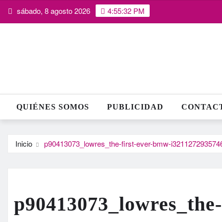
Saltar
sábado, 8 agosto 2026
4:55:32 PM
al
contenido
QUIÉNES SOMOS
PUBLICIDAD
CONTAC
Inicio
p90413073_lowres_the-first-ever-bmw-i321127293574
p90413073_lowres_the-