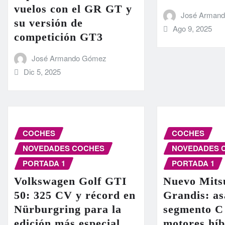
vuelos con el GR GT y
José Arman
su versión de
Ago 9, 2025
competición GT3
José Armando Gómez
Dic 5, 2025
COCHES
COCHES
NOVEDADES COCHES
NOVEDADES 
PORTADA 1
PORTADA 1
Volkswagen Golf GTI
Nuevo Mits
50: 325 CV y récord en
Grandis: as
Nürburgring para la
segmento C
edición más especial
motores híb