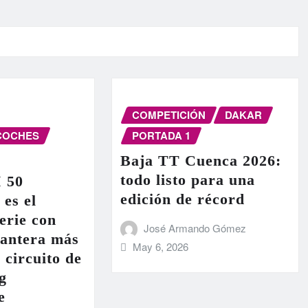
COMPETICIÓN
DAKAR
COCHES
PORTADA 1
Baja TT Cuenca 2026:
todo listo para una
I 50
edición de récord
 es el
erie con
José Armando Gómez
lantera más
May 6, 2026
 circuito de
g
e