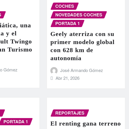
COCHES
S
NOVEDADES COCHES
PORTADA 1
iática, una
a y el
Geely aterriza con su
ult Twingo
primer modelo global
ran Turismo
con 628 km de
autonomía
do Gómez
José Armando Gómez
Abr 21, 2026
N
REPORTAJES
PORTADA 1
El renting gana terreno